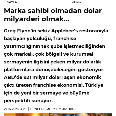
SAYFA
olmak...
Marka sahibi olmadan dolar
milyarderi olmak...
Greg Flynn’in sekiz Applebee’s restoranıyla
başlayan yolculuğu, franchise
yatırımcılığının tek şube işletmeciliğinden
çok markalı, çok bölgeli ve kurumsal
sermayenin ilgisini çeken milyar dolarlık
platformlara dönüşebileceğini gösteriyor.
ABD’de 921 milyar doları aşan ekonomik
çıktı üreten franchise ekonomisi, Türkiye
için de yeni bir sermaye ve büyüme
perspektifi sunuyor.
27.07.2026
14:20
GÜNCELLEME : 29.07.2026
00:01