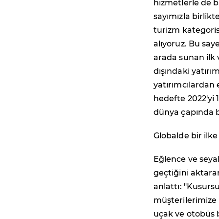
hizmetlerle de b
sayımızla birlik
turizm kategoris
alıyoruz. Bu say
arada sunan ilk v
dışındaki yatırım
yatırımcılardan e
hedefte 2022'yi 
dünya çapında b
Globalde bir ilke
Eğlence ve seyah
geçtiğini aktara
anlattı: "Kusurs
müşterilerimize 
uçak ve otobüs