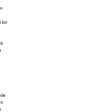
in
 bir
di
e
nde
lı
i