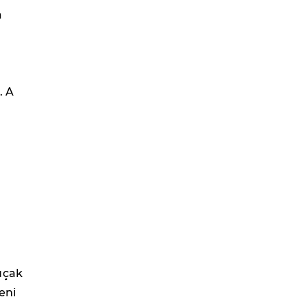
a
. A
uçak
eni