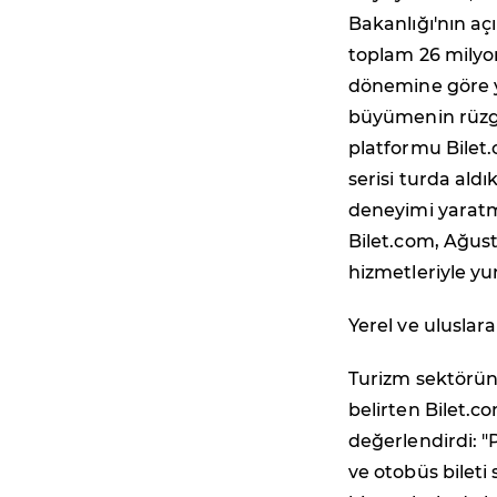
Bakanlığı'nın açı
toplam 26 milyon 
dönemine göre yü
büyümenin rüzga
platformu Bilet.c
serisi turda aldı
deneyimi yaratm
Bilet.com, Ağusto
hizmetleriyle yur
Yerel ve uluslara
Turizm sektörün
belirten Bilet.c
değerlendirdi: 
ve otobüs bileti 