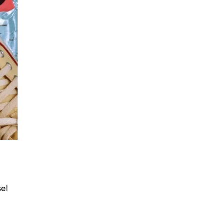
n
sel