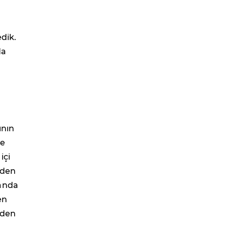
dik.
da
ının
le
içi
nden
manda
en
nden