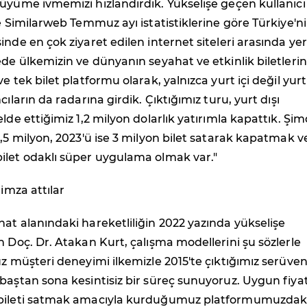
üyüme ivmemizi hızlandırdık. Yükselişe geçen kullanıcı
te Similarweb Temmuz ayı istatistiklerine göre Türkiye'n
inde en çok ziyaret edilen internet siteleri arasında yer
ede ülkemizin ve dünyanın seyahat ve etkinlik biletlerini
e tek bilet platformu olarak, yalnızca yurt içi değil yurt
cıların da radarına girdik. Çıktığımız turu, yurt dışı
lde ettiğimiz 1,2 milyon dolarlık yatırımla kapattık. Şim
1,5 milyon, 2023'ü ise 3 milyon bilet satarak kapatmak v
ilet odaklı süper uygulama olmak var."
 imza attılar
at alanındaki hareketliliğin 2022 yazında yükselişe
n Doç. Dr. Atakan Kurt, çalışma modellerini şu sözlerle
uz müşteri deneyimi ilkemizle 2015'te çıktığımız serüve
baştan sona kesintisiz bir süreç sunuyoruz. Uygun fiyat
 bileti satmak amacıyla kurduğumuz platformumuzdak