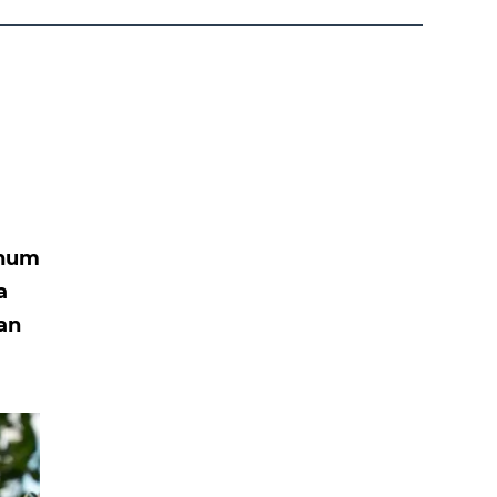
ohum
a
tan