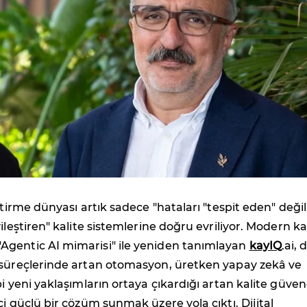
ştirme dünyası artık sadece "hataları "tespit eden" değil
ileştiren" kalite sistemlerine doğru evriliyor. Modern ka
gentic AI mimarisi" ile yeniden tanımlayan
kayIQ
.ai, d
 süreçlerinde artan otomasyon, üretken yapay zekâ ve
bi yeni yaklaşımların ortaya çıkardığı artan kalite güve
çi güçlü bir çözüm sunmak üzere yola çıktı. Dijital