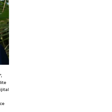
",
lite
ijital
nce