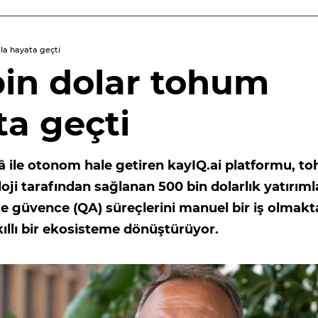
mla hayata geçti
 bin dolar tohum
ta geçti
ekâ ile otonom hale getiren kayIQ.ai platformu, t
ji tarafından sağlanan 500 bin dolarlık yatırıml
lite güvence (QA) süreçlerini manuel bir iş olmak
kıllı bir ekosisteme dönüştürüyor.