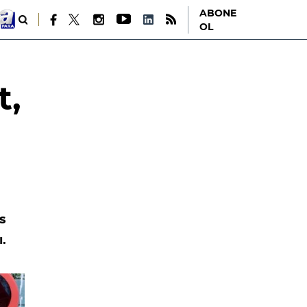
ABONE
OL
t,
s
ı.