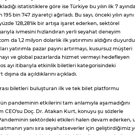
kladığı istatistiklere göre ise Türkiye bu yılın ilk 7 ayınd
195 bin 747 ziyaretçi ağırladı. Bu sayı, önceki yılın aynı
zde 128,28'lik bir artışa işaret ederken, sektörel
rıyla ivmesini hızlandıran yerli seyahat deneyim
om da 1,2 milyon dolarlık ilk yatırımını aldığını duyurdu
kları yatırımla pazar payını artırmayı, kusursuz müşteri
ayı ve global pazarlarda hizmet vermeyi hedefleyen
s ayı itibarıyla etkinlik biletleri kategorisindeki
t dışına da açıldıklarını açıkladı.
rası biletleri buluşturan ilk ve tek bilet platformu
ün pandeminin etkilerini tam anlamıyla aşamadığını
om CEO'su Doç. Dr. Atakan Kurt, konuyu şu sözlerle
"Pandeminin sektördeki etkileri halen devam ederken, 
satmanın yanı sıra seyahatseverler için geliştirdiğimiz y