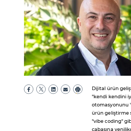
Dijital ürün geli
"kendi kendini iy
otomasyonunu "A
ürün geliştirme
"vibe coding" gi
çabasına yenilik