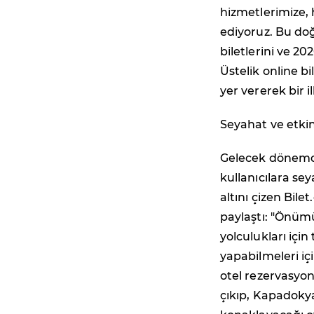
hizmetlerimize,
ediyoruz. Bu doğ
biletlerini ve 2
Üstelik online bi
yer vererek bir i
Seyahat ve etkin
Gelecek dönemde
kullanıcılara se
altını çizen Bil
paylaştı: "Önümü
yolculukları iç
yapabilmeleri i
otel rezervasyon
çıkıp, Kapadokya