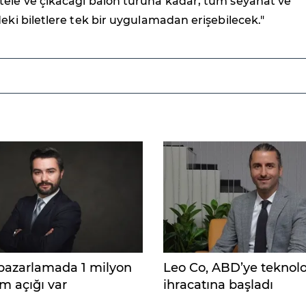
tele ve çıkacağı balon turuna kadar, tüm seyahat ve
deki biletlere tek bir uygulamadan erişebilecek."
l pazarlamada 1 milyon
Leo Co, ABD’ye teknolo
m açığı var
ihracatına başladı