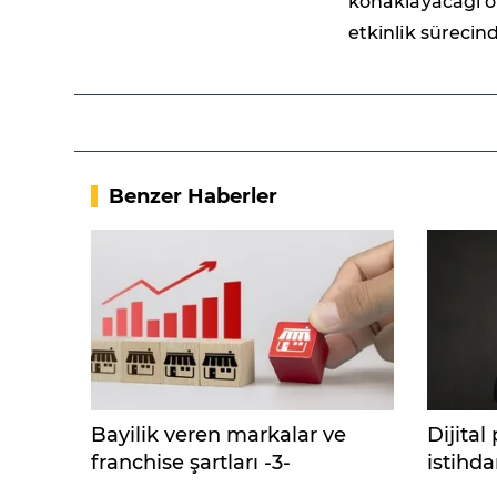
konaklayacağı o
etkinlik sürecin
Benzer Haberler
Bayilik veren markalar ve
Dijita
franchise şartları -3-
istihda