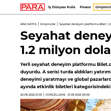
İş Dünyası Kulis
Finans
Girişimci
ANA SAYFA
Girişimcilik
Seyahat deneyim platformu Bilet, 1.2 
Seyahat deney
1.2 milyon dola
Yerli seyahat deneyim platformu Bilet.co
duyurdu. A serisi turda aldıkları yatırı
deneyimi yaratmayı ve global pazarlar
ayında etkinlik biletleri kategorisindeki
20.09.2022
21:05
GÜNCELLEME : 21.09.2022
00:00