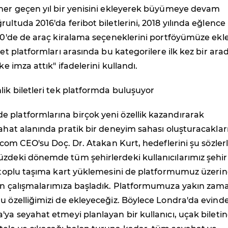
 her geçen yıl bir yenisini ekleyerek büyümeye devam
rultuda 2016'da feribot biletlerini, 2018 yılında eğlence
020'de de araç kiralama seçeneklerini portföyümüze ekle
let platformları arasında bu kategorilere ilk kez bir ara
lke imza attık" ifadelerini kullandı.
lik biletleri tek platformda buluşuyor
 platformlarına birçok yeni özellik kazandırarak
yahat alanında pratik bir deneyim sahası oluşturacaklar
et.com CEO'su Doç. Dr. Atakan Kurt, hedeflerini şu sözler
zdeki dönemde tüm şehirlerdeki kullanıcılarımız şehir 
in toplu taşıma kart yüklemesini de platformumuz üzeri
çin çalışmalarımıza başladık. Platformumuza yakın za
u özelliğimizi de ekleyeceğiz. Böylece Londra'da evind
'ya seyahat etmeyi planlayan bir kullanıcı, uçak bileti