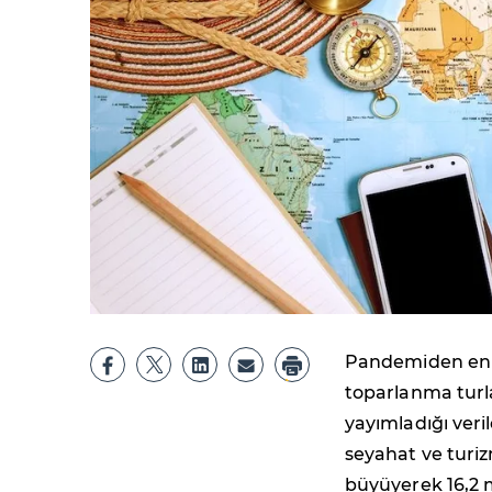
Pandemiden en ç
toparlanma turl
yayımladığı veri
seyahat ve turiz
büyüyerek 16,2 m