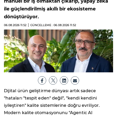
manuel bir iş olmaktan çıkarıp, yapay zeka
ile güçlendirilmiş akıllı bir ekosisteme
dönüştürüyor.
06.08.2026
11:52
GÜNCELLEME : 06.08.2026
11:52
Dijital ürün geliştirme dünyası artık sadece
"hataları "tespit eden" değil", "kendi kendini
iyileştiren" kalite sistemlerine doğru evriliyor.
Modern kalite otomasyonunu "Agentic AI