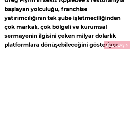
Greg Flynn’in sekiz Applebee’s restoranıyla
başlayan yolculuğu, franchise
yatırımcılığının tek şube işletmeciliğinden
çok markalı, çok bölgeli ve kurumsal
sermayenin ilgisini çeken milyar dolarlık
platformlara dönüşebileceğini gösteriyor.
BİZE ULAŞIN
ABD’de 921 milyar doları aşan ekonomik
çıktı üreten franchise ekonomisi, Türkiye
için de yeni bir sermaye ve büyüme
perspektifi sunuyor.
27.07.2026
14:20
GÜNCELLEME : 29.07.2026
00:01