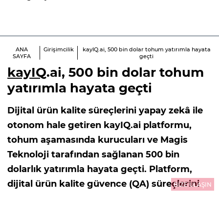
ANA
Girişimcilik
kayIQ.ai, 500 bin dolar tohum yatırımla hayata
SAYFA
geçti
kayIQ
.ai, 500 bin dolar tohum
yatırımla hayata geçti
Dijital ürün kalite süreçlerini yapay zekâ ile
otonom hale getiren kayIQ.ai platformu,
tohum aşamasında kurucuları ve Magis
Teknoloji tarafından sağlanan 500 bin
dolarlık yatırımla hayata geçti. Platform,
dijital ürün kalite güvence (QA) süreçlerini
BİZE ULAŞIN
manuel bir iş olmaktan çıkarıp, yapay zeka
ile güçlendirilmiş akıllı bir ekosisteme