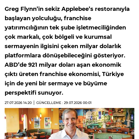
Greg Flynn’in sekiz Applebee’s restoranıyla
başlayan yolculuğu, franchise
yatırımcılığının tek şube işletmeciliğinden
çok markalı, çok bölgeli ve kurumsal
sermayenin ilgisini çeken milyar dolarlık
platformlara dönüşebileceğini gösteriyor.
ABD’de 921 milyar doları aşan ekonomik
çıktı üreten franchise ekonomisi, Türkiye
için de yeni bir sermaye ve büyüme
perspektifi sunuyor.
27.07.2026
14:20
GÜNCELLEME : 29.07.2026
00:01