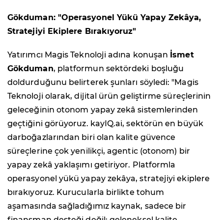
Gökduman: "Operasyonel Yükü Yapay Zekâya,
Stratejiyi Ekiplere Bırakıyoruz"
Yatırımcı Magis Teknoloji adına konuşan
İsmet
Gökduman
, platformun sektördeki boşluğu
doldurduğunu belirterek şunları söyledi: "Magis
Teknoloji olarak, dijital ürün geliştirme süreçlerinin
geleceğinin otonom yapay zekâ sistemlerinden
geçtiğini görüyoruz. kayIQ.ai, sektörün en büyük
darboğazlarından biri olan kalite güvence
süreçlerine çok yenilikçi, agentic (otonom) bir
yapay zekâ yaklaşımı getiriyor. Platformla
operasyonel yükü yapay zekâya, stratejiyi ekiplere
bırakıyoruz. Kurucularla birlikte tohum
aşamasında sağladığımız kaynak, sadece bir
finansman desteği değil; geleneksel kalite