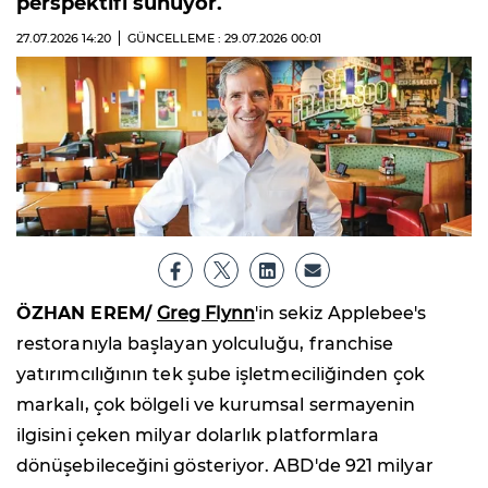
perspektifi sunuyor.
27.07.2026
14:20
GÜNCELLEME : 29.07.2026
00:01
ÖZHAN EREM/
Greg Flynn
'in sekiz Applebee's
restoranıyla başlayan yolculuğu, franchise
yatırımcılığının tek şube işletmeciliğinden çok
markalı, çok bölgeli ve kurumsal sermayenin
ilgisini çeken milyar dolarlık platformlara
dönüşebileceğini gösteriyor. ABD'de 921 milyar