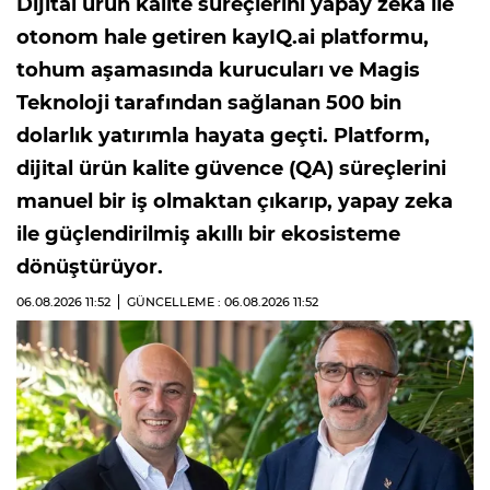
Dijital ürün kalite süreçlerini yapay zekâ ile
otonom hale getiren kayIQ.ai platformu,
tohum aşamasında kurucuları ve Magis
Teknoloji tarafından sağlanan 500 bin
dolarlık yatırımla hayata geçti. Platform,
dijital ürün kalite güvence (QA) süreçlerini
manuel bir iş olmaktan çıkarıp, yapay zeka
ile güçlendirilmiş akıllı bir ekosisteme
dönüştürüyor.
06.08.2026
11:52
GÜNCELLEME : 06.08.2026
11:52