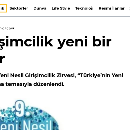
lik
Sektörler
Dünya
Life Style
Teknoloji
Resmi İlanlar
en geçiyor
şimcilik yeni bir
r
ni Nesil Girişimcilik Zirvesi, “Türkiye’nin Yeni
ana temasıyla düzenlendi.