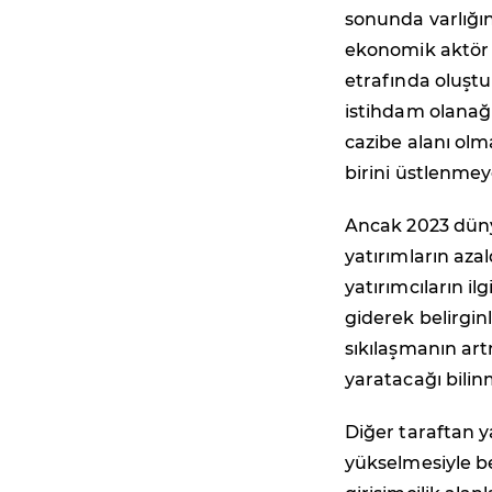
sonunda varlığın
ekonomik aktör h
etrafında oluştu
istihdam olanağ
cazibe alanı olm
birini üstlenmey
Ancak 2023 dünya
yatırımların aza
yatırımcıların il
giderek belirgin
sıkılaşmanın artm
yaratacağı bilin
Diğer taraftan y
yükselmesiyle be