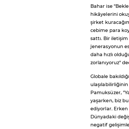
Bahar ise "Bekle
hikâyelerini oku
şirket kuracağım
cebime para koy
sattı. Bir iletiş
jenerasyonun esk
daha hızlı oldu
zorlanıyoruz" de
Globale bakıldığ
ulaşılabilirliğin
Pamuksüzer, "Ya
yaşarken, biz bu
ediyorlar. Erken
Dünyadaki değiş
negatif gelişimle