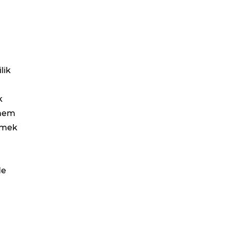
lik
k
 hem
ilmek
de