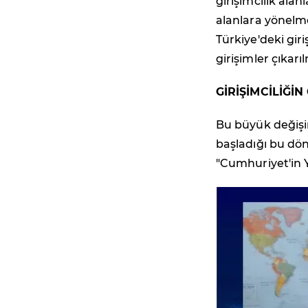
girişimcilik alan
alanlara yönelme
Türkiye'deki gir
girişimler çıkar
GİRİŞİMCİLİĞİ
Bu büyük değişim
başladığı bu dön
"Cumhuriyet'in Ye