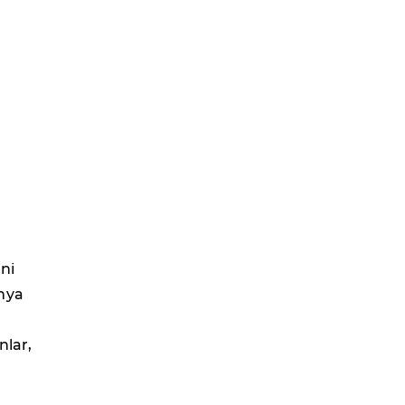
ini
ünya
nlar,