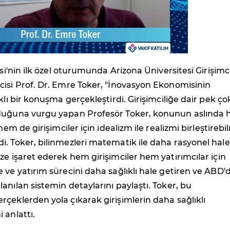
esi'nin ilk özel oturumunda Arizona Üniversitesi Girişimci
isi Prof. Dr. Emre Toker, "İnovasyon Ekonomisinin
klı bir konuşma gerçekleştirdi. Girişimciliğe dair pek ço
duğuna vurgu yapan Profesör Toker, konunun aslında
 hem de girişimciler için idealizm ile realizmi birleştireb
. Toker, bilinmezleri matematik ile daha rasyonel hale
ze işaret ederek hem girişimciler hem yatırımcılar için
 ve yatırım sürecini daha sağlıklı hale getiren ve ABD'
anılan sistemin detaylarını paylaştı. Toker, bu
çeklerden yola çıkarak girişimlerin daha sağlıklı
 anlattı.