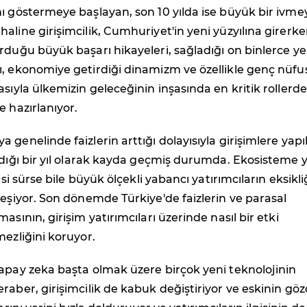
ı göstermeye başlayan, son 10 yılda ise büyük bir ivme
aline girişimcilik, Cumhuriyet'in yeni yüzyılına girerk
rduğu büyük başarı hikayeleri, sağladığı on binlerce ye
ı, ekonomiye getirdiği dinamizm ve özellikle genç nüf
asıyla ülkemizin geleceğinin inşasında en kritik rollerd
e hazırlanıyor.
 genelinde faizlerin arttığı dolayısıyla girişimlere yapı
ldığı bir yıl olarak kayda geçmiş durumda. Ekosisteme y
gisi sürse bile büyük ölçekli yabancı yatırımcıların eksikli
leşiyor. Son dönemde Türkiye'de faizlerin ve parasal
asının, girişim yatırımcıları üzerinde nasıl bir etki
mezliğini koruyor.
apay zeka başta olmak üzere birçok yeni teknolojinin
raber, girişimcilik de kabuk değiştiriyor ve eskinin gö