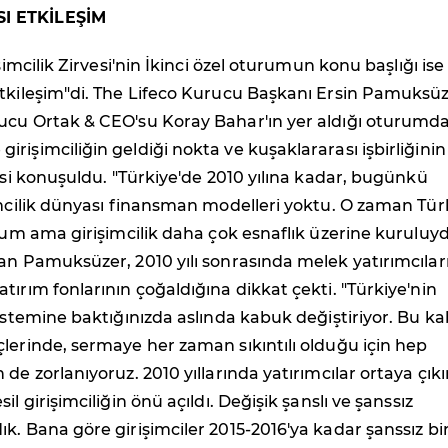
I ETKİLEŞİM
işimcilik Zirvesi'nin İkinci özel oturumun konu başlığı ise
Etkileşim"di. The Lifeco Kurucu Başkanı Ersin Pamuksü
ucu Ortak & CEO'su Koray Bahar'ın yer aldığı oturumd
rişimciliğin geldiği nokta ve kuşaklararası işbirliğinin
kisi konuşuldu. "Türkiye'de 2010 yılına kadar, bugünkü
imcilik dünyası finansman modelleri yoktu. O zaman Tür
plum ama girişimcilik daha çok esnaflık üzerine kuruluy
an Pamuksüzer, 2010 yılı sonrasında melek yatırımcılar
tırım fonlarının çoğaldığına dikkat çekti. "Türkiye'nin
sistemine baktığınızda aslında kabuk değiştiriyor. Bu k
lerinde, sermaye her zaman sıkıntılı olduğu için hep
 de zorlanıyoruz. 2010 yıllarında yatırımcılar ortaya çık
il girişimciliğin önü açıldı. Değişik şanslı ve şanssız
k. Bana göre girişimciler 2015-2016'ya kadar şanssız bi