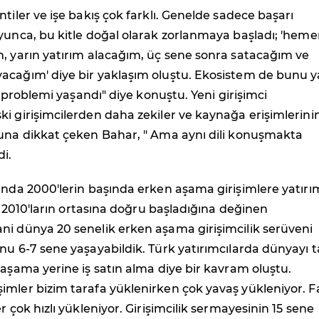
ntiler ve işe bakış çok farklı. Genelde sadece başarı
yunca, bu kitle doğal olarak zorlanmaya başladı; 'heme
, yarın yatırım alacağım, üç sene sonra satacağım ve
acağım' diye bir yaklaşım oluştu. Ekosistem de bunu y
im problemi yaşandı" diye konuştu. Yeni girişimci
i girişimcilerden daha zekiler ve kaynağa erişimlerini
ğuna dikkat çeken Bahar, " Ama aynı dili konuşmakta
di.
ında 2000'lerin başında erken aşama girişimlere yatırı
in 2010'ların ortasına doğru başladığına değinen
ni dünya 20 senelik erken aşama girişimcilik serüveni
nu 6-7 sene yaşayabildik. Türk yatırımcılarda dünyayı t
 aşama yerine iş satın alma diye bir kavram oluştu.
imler bizim tarafa yüklenirken çok yavaş yükleniyor. F
r çok hızlı yükleniyor. Girişimcilik sermayesinin 15 sene