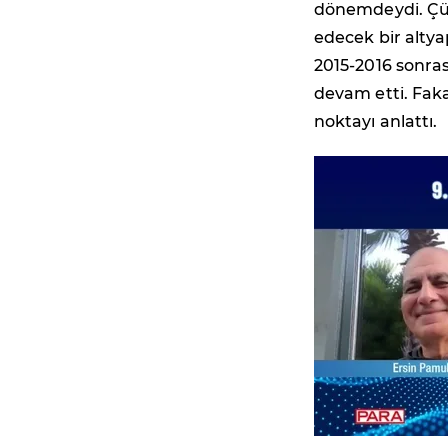
dönemdeydi. Çün
edecek bir altya
2015-2016 sonras
devam etti. Faka
noktayı anlattı.