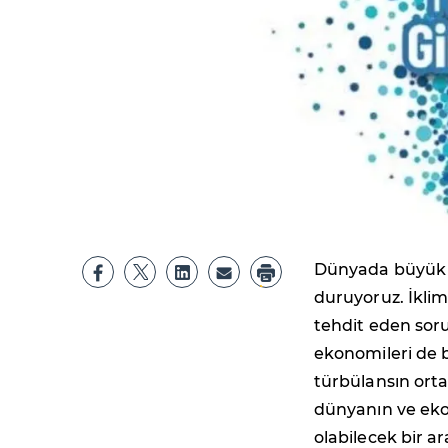
Dünyada büyük d
duruyoruz. İklim
tehdit eden sor
ekonomileri de b
türbülansın ortas
dünyanın ve eko
olabilecek bir ar