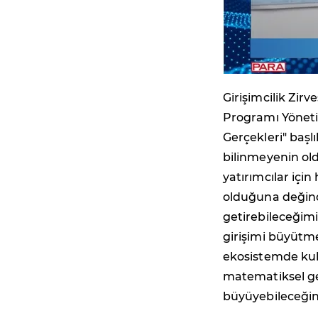
Girişimcilik Zirv
Programı Yönetic
Gerçekleri" başlı
bilinmeyenin ol
yatırımcılar için
olduğuna değindi
getirebileceğimi
girişimi büyütme
ekosistemde kull
matematiksel ger
büyüyebileceğini