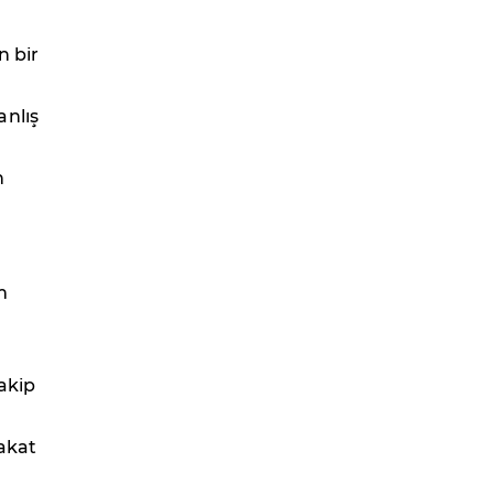
n bir
anlış
n
m
akip
akat