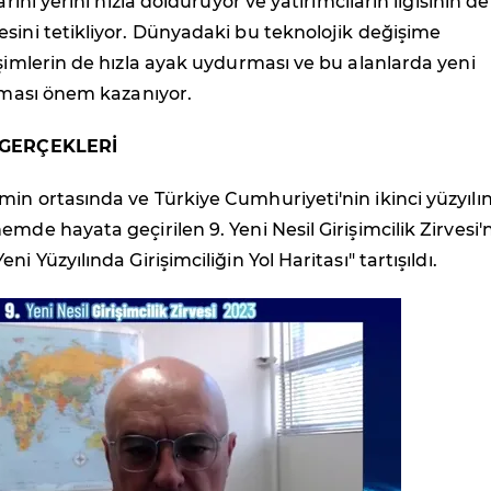
larını yerini hızla dolduruyor ve yatırımcıların ilgisinin d
sini tetikliyor. Dünyadaki bu teknolojik değişime
işimlerin de hızla ayak uydurması ve bu alanlarda yeni
ılması önem kazanıyor.
N GERÇEKLERİ
in ortasında ve Türkiye Cumhuriyeti'nin ikinci yüzyılı
emde hayata geçirilen 9. Yeni Nesil Girişimcilik Zirvesi
ni Yüzyılında Girişimciliğin Yol Haritası" tartışıldı.