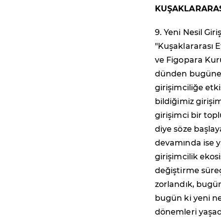
KUŞAKLARARAS
9. Yeni Nesil Gir
"Kuşaklararası 
ve Figopara Kur
dünden bugüne gi
girişimciliğe et
bildiğimiz giriş
girişimci bir to
diye söze başlay
devamında ise ya
girişimcilik eko
değiştirme süreç
zorlandık, bugün
bugün ki yeni nes
dönemleri yaşadı