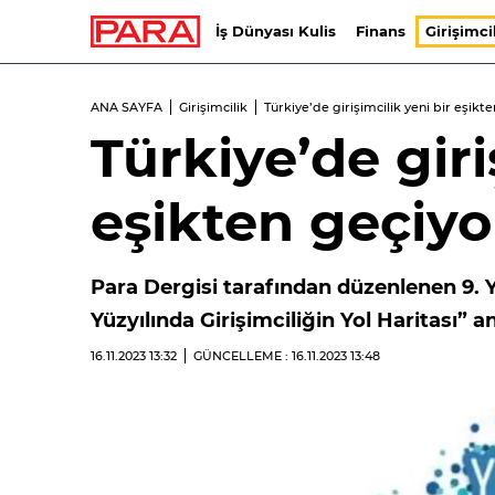
İş Dünyası Kulis
Finans
Girişimci
ANA SAYFA
Girişimcilik
Türkiye’de girişimcilik yeni bir eşikt
Türkiye’de giri
eşikten geçiyo
Para Dergisi tarafından düzenlenen 9. Ye
Yüzyılında Girişimciliğin Yol Haritası” 
16.11.2023
13:32
GÜNCELLEME : 16.11.2023
13:48