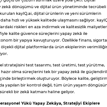
çi güçlü bir çözüm sunmak üzere yola çıktı. Dijital
zekâ dönüşümü ve dijital ürün yönetiminde tecrübeli 
kurulan kayIQ.ai, dijital ürünlerin ve yeni sürümlerin
 daha hızlı ve yüksek kalitede ulaşmasını sağlıyor. kayIQ
ardaki riskleri en aza indirmek ve kalitesizlik maliyetler
le kalite güvence süreçlerini yapay zekâ ile
onom bir yapıya kavuşturuyor. Özellikle finans, sigorta,
ölçekli dijital platformlarda ürün ekiplerinin verimliliği
iyor.
 stratejisini test tasarımı, test üretimi, test yürütme,
azır olma süreçlerini tek bir yapay zekâ ile güçlendiri
içinde birleştirmek oluşturuyor. Böylece kalite, geliştir
da yapılan bir kontrol değil, tüm ürün yaşam döngüsü
sürekli bir zekâ katmanı haline geliyor.
rasyonel Yükü Yapay Zekâya, Stratejiyi Ekiplere