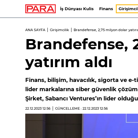
İş Dünyası Kulis
Finans
Girişimci
ANA SAYFA
Girişimcilik
Brandefense, 2,75 milyon dolar yatır
Brandefense, 2
yatırım aldı
Finans, bilişim, havacılık, sigorta ve 
lider markalarına siber güvenlik çözüm
Şirket, Sabancı Ventures’ın lider olduğu
22.12.2023
12:56
GÜNCELLEME : 22.12.2023
12:56