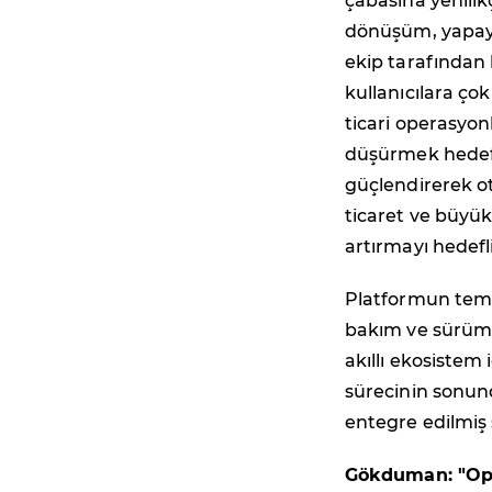
çabasına yenilik
dönüşüm, yapay 
ekip tarafından 
kullanıcılara çok
ticari operasyonl
düşürmek hedefiy
güçlendirerek ot
ticaret ve büyük 
artırmayı hedefl
Platformun temel
bakım ve sürüm h
akıllı ekosistem 
sürecinin sonun
entegre edilmiş 
Gökduman: "Ope