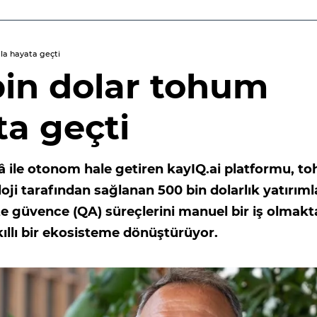
ekledi
mla hayata geçti
 bin dolar tohum
ta geçti
ekâ ile otonom hale getiren kayIQ.ai platformu, t
ji tarafından sağlanan 500 bin dolarlık yatırıml
lite güvence (QA) süreçlerini manuel bir iş olmak
kıllı bir ekosisteme dönüştürüyor.