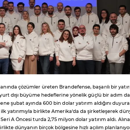
lanında çözümler üreten Brandefense, başarılı bir yatı
e yurt dışı büyüme hedeflerine yönelik güçlü bir adım d
 sene şubat ayında 600 bin dolar yatırım aldığını duyur
lk yatırımıyla birlikte Amerika'da da şirketleşerek dü
 Seri A Öncesi turda 2,75 milyon dolar yatırım aldı. Alın
birlikte dünyanın birçok bölgesine hızlı açılım planlanıyo