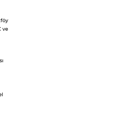
tföy
C ve
sı
el