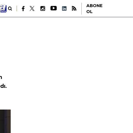
ABONE
OL
n
dı.