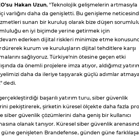
EO'su Hakan Uzun
, "
Teknolojik gelişmelerin artmasıyla
miçi varlığını daha da genişletti. Bu genişleme neticesin
izmetleri sunan bir kuruluş olarak bize düşen sorumlul
umluluğu en iyi biçimde yerine getirmek için
 devam ederken dijital riskleri minimize etme konusun
ürdürerek kurum ve kuruluşların dijital tehditlere karşı
lmalarını sağlıyoruz. Türkiye'nin ötesine geçen etki
ışında da önemli projelere imza atıyor, aldığımız yatırım
elimizi daha da ileriye taşıyarak güçlü adımlar atmay
.
" dedi.
erçekleştirdiği başarılı yatırım turu, siber güvenlik
ini pekiştirerek, şirketin küresel ölçekte daha fazla pr
 siber güvenlik çözümlerini daha geniş bir kullanıcı
rmasına olanak tanıyor. Küresel siber güvenlik arenasın
n güne genişleten Brandefense, günden güne farklılaş