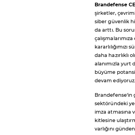
Brandefense C
şirketler, çevri
siber güvenlik h
da arttı. Bu sor
çalışmalarımıza
kararlılığımızı s
daha hazırlıklı o
alanımızla yurt d
büyüme potansiy
devam ediyoruz
Brandefense'in g
sektöründeki yer
imza atmasına ve
kitlesine ulaştı
varlığını günde