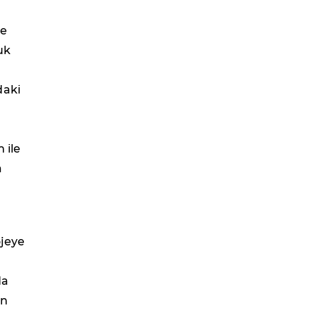
de
uk
daki
 ile
a
ojeye
da
an