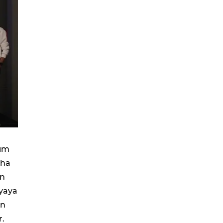
rım
aha
an
nyaya
an
r.