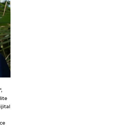
",
lite
ijital
nce