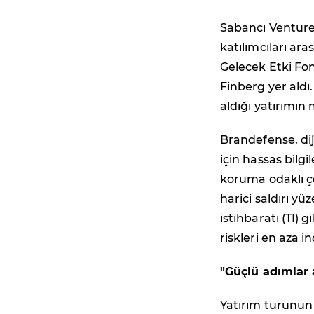
Sabancı Venture
katılımcıları ara
Gelecek Etki Fon
Finberg yer ald
aldığı yatırımın 
Brandefense, dij
için hassas bilgi
koruma odaklı çö
harici saldırı yü
istihbaratı (TI)
riskleri en aza i
"Güçlü adımlar
Yatırım turunun