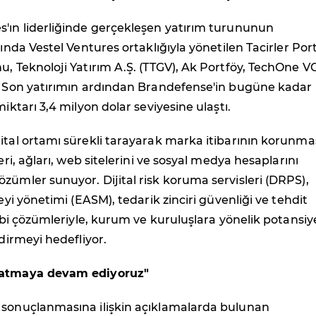
s'ın liderliğinde gerçekleşen yatırım turununun
sında Vestel Ventures ortaklığıyla yönetilen Tacirler Por
u, Teknoloji Yatırım A.Ş. (TTGV), Ak Portföy, TechOne V
ı. Son yatırımın ardından Brandefense'in bugüne kadar
miktarı 3,4 milyon dolar seviyesine ulaştı.
ital ortamı sürekli tarayarak marka itibarının korunma
leri, ağları, web sitelerini ve sosyal medya hesaplarını
zümler sunuyor. Dijital risk koruma servisleri (DRPS),
zeyi yönetimi (EASM), tedarik zinciri güvenliği ve tehdit
 gibi çözümleriyle, kurum ve kuruluşlara yönelik potansiy
ndirmeyi hedefliyor.
 atmaya devam ediyoruz"
 sonuçlanmasına ilişkin açıklamalarda bulunan