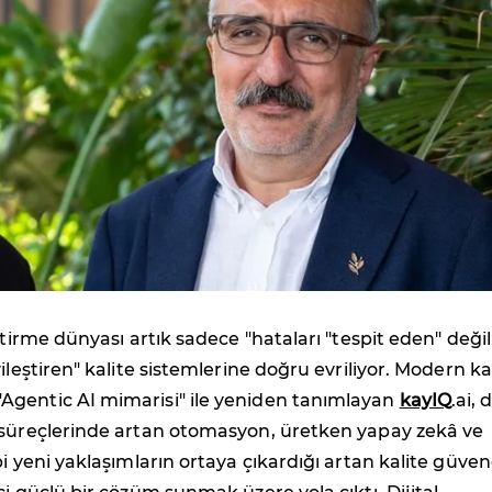
ştirme dünyası artık sadece "hataları "tespit eden" değil
ileştiren" kalite sistemlerine doğru evriliyor. Modern ka
gentic AI mimarisi" ile yeniden tanımlayan
kayIQ
.ai, d
 süreçlerinde artan otomasyon, üretken yapay zekâ ve
bi yeni yaklaşımların ortaya çıkardığı artan kalite güve