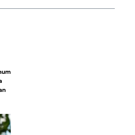
düşük
ohum
a
tan