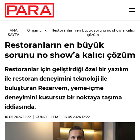
ANA
Girişimcilik
Restoranların en büyük sorunu no show’a kalıcı
SAYFA
çözüm
Restoranların en büyük
sorunu no show’a kalıcı çözüm
Restoranlar için geliştirdiği özel bir yazılım
ile restoran deneyimini teknoloji ile
buluşturan Rezervem, yeme-içme
deneyimini kusursuz bir noktaya taşıma
iddiasında.
16.05.2024
12:22
GÜNCELLEME : 16.05.2024
12:22