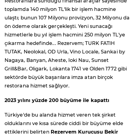
Restoranlara sunduğu finansal araçlar sayesinde
toplamda 140 milyon TL'lik bir işlem hacmine
ulaştı; bunun 107 Milyonu provizyon, 32 Milyonu da
ön ödeme olarak gerçekleşti. Yeni sunacağı
hizmetlerle bu yıl işlem hacmini 250 milyon TL'ye
çıkarma hedefinde... Rezervem; TURK FATIH
TUTAK, Neolokal, OD Urla, Vino Locale, Sankai by
Nagaya, Banyan, Aheste, Ioki Nau, Sunset
Grill&Bar, Oligark, Lokanta 1741 ve Olden 1772 gibi
sektörde büyük başarılara imza atan birçok
restorana hizmet sağlıyor.
2023 yılını yüzde 200 büyüme ile kapattı
Türkiye'de bu alanda hizmet veren tek şirket
olduklarını ve kısa sürede ciddi bir büyüme elde
ettiklerini belirten
Rezervem Kurucusu Bekir