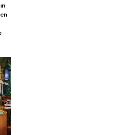
ın
ken
e