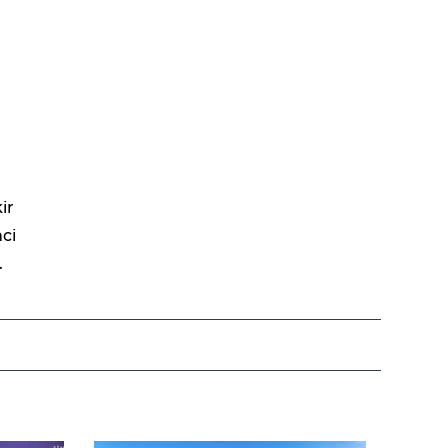
ir
mci
.