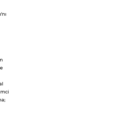
'nı
am
de
al
imci
ma;