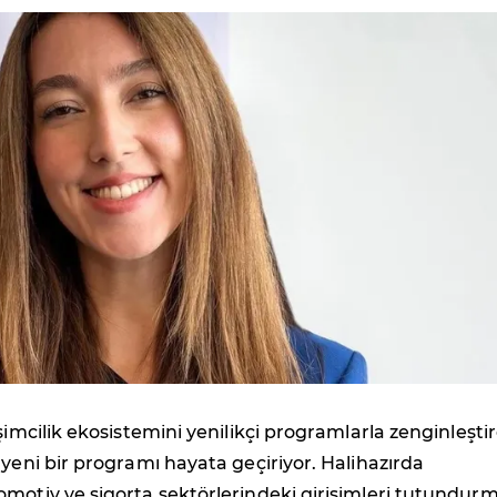
işimcilik ekosistemini yenilikçi programlarla zenginleşti
 yeni bir programı hayata geçiriyor. Halihazırda
motiv ve sigorta sektörlerindeki girişimleri tutundurm