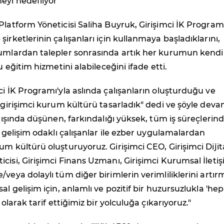
eyi hedefliyor
Platform Yöneticisi Saliha Buyruk, Girişimci İK Programı
irketlerinin çalışanları için kullanmaya başladıklarını,
rumlardan talepler sonrasında artık her kurumun kendi
bu eğitim hizmetini alabileceğini ifade etti.
ci İK Programı'yla aslında çalışanların oluşturduğu ve
r girişimci kurum kültürü tasarladık" dedi ve şöyle dev
n dışında düşünen, farkındalığı yüksek, tüm iş süreçlerin
li gelişim odaklı çalışanlar ile ezber uygulamalardan
um kültürü oluşturuyoruz. Girişimci CEO, Girişimci Dijit
cisi, Girişimci Finans Uzmanı, Girişimci Kurumsal İletiş
/veya dolaylı tüm diğer birimlerin verimliliklerini artır
al gelişim için, anlamlı ve pozitif bir huzursuzlukla 'hep
' olarak tarif ettiğimiz bir yolculuğa çıkarıyoruz."