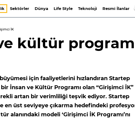
lik
Sektörler
Dünya
Life Style
Teknoloji
Resmi İlanlar
işimci İK
 ve kültür program
büyümesi için faaliyetlerini hızlandıran Startep
bir İnsan ve Kültür Programı olan “Girişimci İK”
ekli artan bir verimliliği teşvik ediyor. Startep
ve en üst seviyeye çıkarma hedefindeki profesyo
ltür alanındaki modeli ‘Girişimci İK Programı’nı