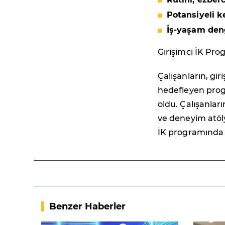
Potansiyeli ke
İş-yaşam deng
Girişimci İK Pro
Çalışanların, gi
hedefleyen progr
oldu. Çalışanları
ve deneyim atölye
İK programında 
Benzer Haberler