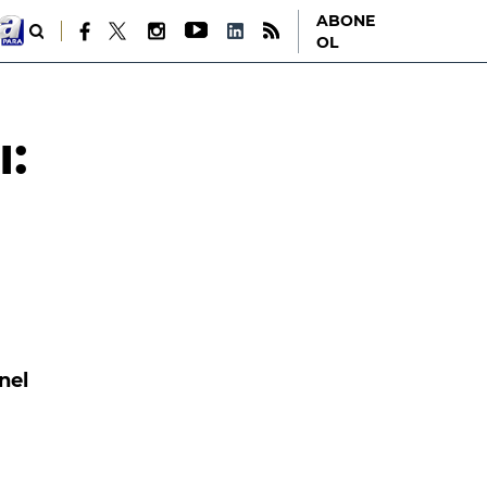
ABONE
OL
ı:
nel