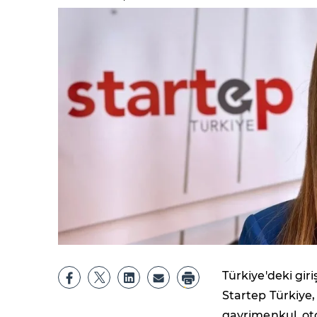
Türkiye'deki gir
Startep Türkiye,
gayrimenkul, oto