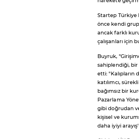
harekete geçirm
Startep Türkiye 
önce kendi grup ş
ancak farklı ku
çalışanları için 
Buyruk, "Girişim
sahiplendiği, bi
etti: "Kalıpları
katılımcı, sürek
bağımsız bir kur
Pazarlama Yöneti
gibi doğrudan ve
kişisel ve kurums
daha iyiyi arayış