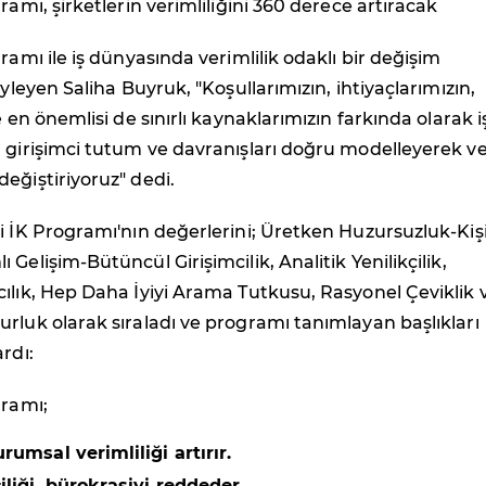
ramı, şirketlerin verimliliğini 360 derece artıracak
ramı ile iş dünyasında verimlilik odaklı bir değişim
öyleyen Saliha Buyruk, "Koşullarımızın, ihtiyaçlarımızın,
e en önemlisi de sınırlı kaynaklarımızın farkında olarak i
 girişimci tutum ve davranışları doğru modelleyerek v
eğiştiriyoruz" dedi.
i İK Programı'nın değerlerini; Üretken Huzursuzluk-Kiş
Gelişim-Bütüncül Girişimcilik, Analitik Yenilikçilik,
ılık, Hep Daha İyiyi Arama Tutkusu, Rasyonel Çeviklik 
rluk olarak sıraladı ve programı tanımlayan başlıkları
rdı:
gramı;
rumsal verimliliği artırır.
iliği, bürokrasiyi reddeder.