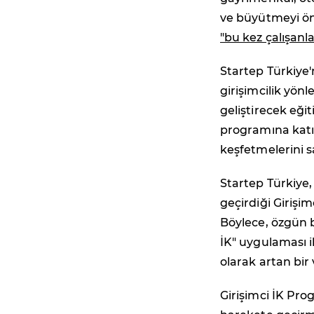
ve büyütmeyi önc
"bu kez çalışanla
Startep Türkiye'n
girişimcilik yönl
geliştirecek eğit
programına katıl
keşfetmelerini s
Startep Türkiye,
geçirdiği Girişi
Böylece, özgün b
İK" uygulaması il
olarak artan bir 
Girişimci İK Prog