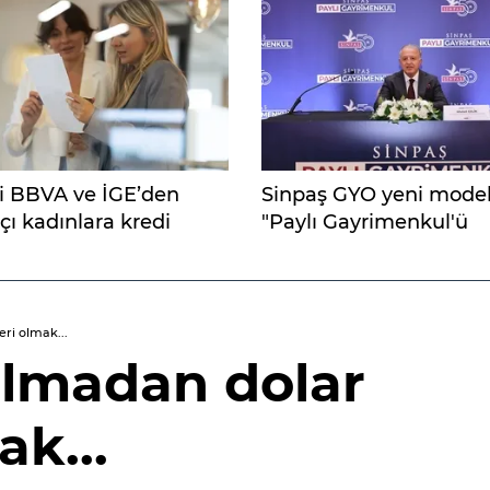
i BBVA ve İGE’den
Sinpaş GYO yeni model
çı kadınlara kredi
"Paylı Gayrimenkul'ü
duyurdu
ri olmak...
olmadan dolar
ak...