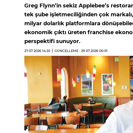
Greg Flynn’in sekiz Applebee’s restoran
tek şube işletmeciliğinden çok markalı
milyar dolarlık platformlara dönüşebile
ekonomik çıktı üreten franchise ekono
perspektifi sunuyor.
27.07.2026
14:20
GÜNCELLEME : 29.07.2026
00:01