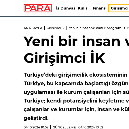
İş Dünyası Kulis
Finans
Girişimci
ANA SAYFA
Girişimcilik
Yeni bir insan ve kültür programı: Gir
Yeni bir insan
Girişimci İK
Türkiye’deki girişimcilik ekosisteminin 
Türkiye, bu kapsamda başlattığı özgün 
uygulaması ile kurum çalışanları için sür
Türkiye; kendi potansiyelini keşfetme 
çalışanlar ve kurumlar için, insan ve kü
geliştirdi.
04.10.2024
10:52
GÜNCELLEME : 04.10.2024
10:52