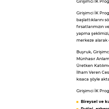
Girişimci İK Prog
Girişimci İK Prog
başlattıklarını s
fırsatlarımızın v
yapma şeklimizi,
merkeze alarak d
Buyruk, Girişimc
Münhasır Anlamlı 
Üretken Katılımc
İlham Veren Cesu
kısaca şöyle akta
Girişimci İK Pro
Bireysel ve ku
Rutini, ezberc