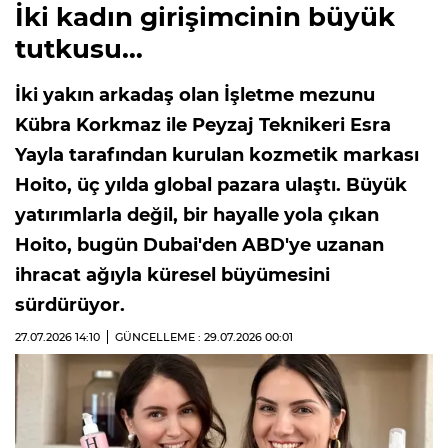
İki kadın girişimcinin büyük
tutkusu…
İki yakın arkadaş olan İşletme mezunu
Kübra Korkmaz ile Peyzaj Teknikeri Esra
Yayla tarafından kurulan kozmetik markası
Hoito, üç yılda global pazara ulaştı. Büyük
yatırımlarla değil, bir hayalle yola çıkan
Hoito, bugün Dubai'den ABD'ye uzanan
ihracat ağıyla küresel büyümesini
sürdürüyor.
27.07.2026
14:10
GÜNCELLEME : 29.07.2026
00:01