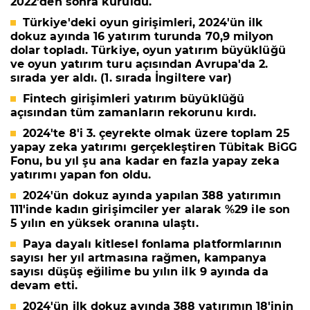
2022'den sonra
kuruldu.
Türkiye'deki oyun girişimleri, 2024'ün ilk
dokuz ayında
16 yatırım turunda 70,9 milyon
dolar
topladı. Türkiye, oyun yatırım büyüklüğü
ve oyun yatırım turu açısından
Avrupa'da 2.
sı
rada
yer aldı. (1. sırada İngiltere var)
Fintech girişimleri yatırım büyüklüğü
açısından
tüm zamanların rekorunu
kırdı.
2024'te 8'i 3. çeyrekte olmak üzere toplam
25
yapay zeka yatırımı
gerçekleştiren
Tübitak BiGG
Fonu
, bu yıl şu ana kadar en fazla yapay zeka
yatırımı yapan fon oldu.
2024'ün dokuz ayında yapılan
388 yatırımın
111'inde kadın girişimciler
yer alarak %29 ile son
5 yılın en yüksek oranına ulaştı.
Paya dayalı kitlesel fonlama platformlarının
sayısı her yıl artmasına rağmen, kampanya
sayısı düşüş eğilime bu yılın ilk 9 ayında da
devam etti.
2024'ün ilk dokuz ayında
388 yatırımın 18'inin