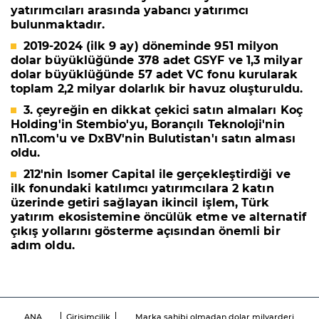
yatırımcıları arasında yabancı yatırımcı
bulunmaktadır.
2019-2024 (ilk 9 ay) döneminde
951 milyon
dolar büyüklüğünde 378 adet GSYF
ve
1,3 milyar
dolar büyüklüğünde 57 adet VC
fon
u
kurularak
toplam 2,2 milyar dolarlık bir havuz oluşturuldu.
3. çeyreğin en dikkat çekici satın almaları
Koç
Holding'in Stembio
'yu,
Borançılı Teknoloji'nin
n11.com
'u ve
DxBV'nin Bulutistan
'ı satın alması
oldu.
212'nin Isomer Capital ile gerçekleştirdiği ve
ilk fonundaki katılımcı yatırımcılara 2 katın
üzerinde getiri sağlayan
ikincil işlem
, Türk
yatırım ekosistemine öncülük etme ve alternatif
çıkış yollarını gösterme açısından önemli bir
adım oldu.
ANA
Girişimcilik
Marka sahibi olmadan dolar milyarderi