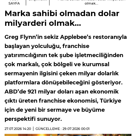
SAYFA
olmak...
Marka sahibi olmadan dolar
milyarderi olmak...
Greg Flynn’in sekiz Applebee’s restoranıyla
başlayan yolculuğu, franchise
yatırımcılığının tek şube işletmeciliğinden
çok markalı, çok bölgeli ve kurumsal
sermayenin ilgisini çeken milyar dolarlık
platformlara dönüşebileceğini gösteriyor.
ABD’de 921 milyar doları aşan ekonomik
çıktı üreten franchise ekonomisi, Türkiye
için de yeni bir sermaye ve büyüme
perspektifi sunuyor.
27.07.2026
14:20
GÜNCELLEME : 29.07.2026
00:01