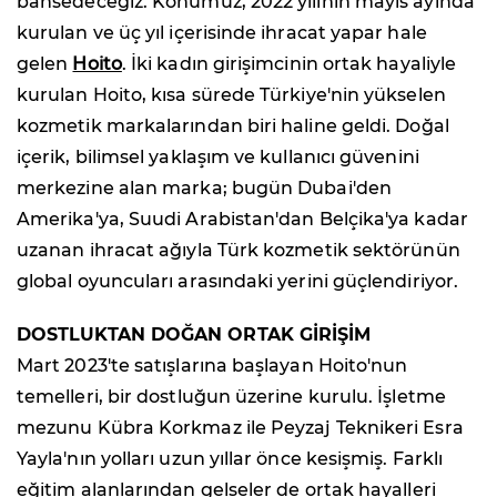
bahsedeceğiz. Konumuz, 2022 yılının mayıs ayında
kurulan ve üç yıl içerisinde ihracat yapar hale
gelen
Hoito
. İki kadın girişimcinin ortak hayaliyle
kurulan Hoito, kısa sürede Türkiye'nin yükselen
kozmetik markalarından biri haline geldi. Doğal
içerik, bilimsel yaklaşım ve kullanıcı güvenini
merkezine alan marka; bugün Dubai'den
Amerika'ya, Suudi Arabistan'dan Belçika'ya kadar
uzanan ihracat ağıyla Türk kozmetik sektörünün
global oyuncuları arasındaki yerini güçlendiriyor.
DOSTLUKTAN DOĞAN ORTAK GİRİŞİM
Mart 2023'te satışlarına başlayan Hoito'nun
temelleri, bir dostluğun üzerine kurulu. İşletme
mezunu Kübra Korkmaz ile Peyzaj Teknikeri Esra
Yayla'nın yolları uzun yıllar önce kesişmiş. Farklı
eğitim alanlarından gelseler de ortak hayalleri