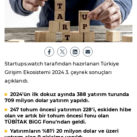
Startups.watch tarafından hazırlanan Türkiye
Girişim Ekosistemi 2024 3. çeyrek sonuçları
açıklandı.
2024'ün ilk dokuz ayında
388 yatırım turunda
709 milyon dolar yatırım
yapıldı.
247
tohum öncesi yatırımın
228
'i, eskiden hibe
olan ve artık bir tohum öncesi fonu olan
T
Ü
BİTAK BiGG Fonu
'ndan geldi.
Yatırımların
%81
'i 20 milyon dolar ve üzeri