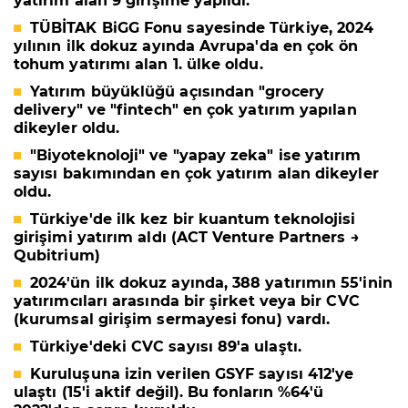
yatırım alan 9 girişime yapıldı.
TÜBİTAK BiGG Fonu sayesinde Türkiye, 2024
yılının ilk dokuz ayında Avrupa'da
en ç
ok
ö
n
tohum yatırımı alan 1. ülke
oldu.
Yatırım büyüklüğü açısından "
grocery
delivery
" ve "
fintech
" en çok yatırım yapılan
dikeyler oldu.
"
Biyoteknoloji
" ve "
yapay zeka
" ise yatırım
sayısı bakımından en çok yatırım alan dikeyler
oldu.
Türkiye'de ilk kez bir
kuantum teknolojisi
girişimi yatırım aldı (ACT Venture Partners →
Qubitrium)
2024'ün ilk dokuz ayında, 388 yatırımın 55'inin
yatırımcıları arasında bir şirket veya bir CVC
(kurumsal girişim sermayesi fonu) vardı.
Türkiye'deki CVC sayısı 89'a ulaştı.
Kuruluşuna izin verilen
GSYF sayısı 412
'ye
ulaştı (15'i aktif değil). Bu fonların
%64'
ü