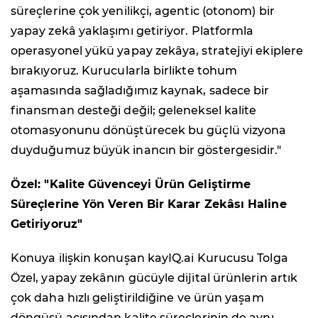
süreçlerine çok yenilikçi, agentic (otonom) bir
yapay zekâ yaklaşımı getiriyor. Platformla
operasyonel yükü yapay zekâya, stratejiyi ekiplere
bırakıyoruz. Kurucularla birlikte tohum
aşamasında sağladığımız kaynak, sadece bir
finansman desteği değil; geleneksel kalite
otomasyonunu dönüştürecek bu güçlü vizyona
duyduğumuz büyük inancın bir göstergesidir."
Özel: "Kalite Güvenceyi Ürün Geliştirme
Süreçlerine Yön Veren Bir Karar Zekâsı Haline
Getiriyoruz"
Konuya ilişkin konuşan kayIQ.ai Kurucusu Tolga
Özel, yapay zekânın gücüyle dijital ürünlerin artık
çok daha hızlı geliştirildiğine ve ürün yaşam
döngüsü açısından kalite süreçlerinin de aynı