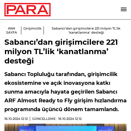
ANA
Girişimcilik
Sabancı’dan girişimcilere 221 milyon TL’lik
SAYFA
‘kanatlanma’ desteği
Sabancı’dan girişimcilere 221
milyon TL’lik ‘kanatlanma’
desteği
Sabancı Topluluğu tarafından, girişimcilik
ekosistemine ve açık inovasyona katkı
sunma amacıyla hayata geçirilen Sabancı
ARF Almost Ready to Fly girişim hızlandırma
programında üçüncü dönem tamamlandı.
16.10.2024
12:12
GÜNCELLEME : 16.10.2024
12:12