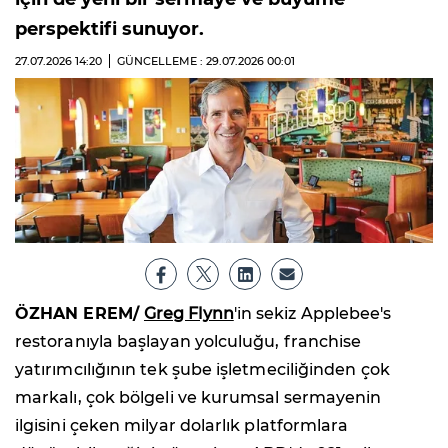
perspektifi sunuyor.
27.07.2026
14:20
GÜNCELLEME : 29.07.2026
00:01
ÖZHAN EREM/
Greg Flynn
'in sekiz Applebee's
restoranıyla başlayan yolculuğu, franchise
yatırımcılığının tek şube işletmeciliğinden çok
markalı, çok bölgeli ve kurumsal sermayenin
ilgisini çeken milyar dolarlık platformlara