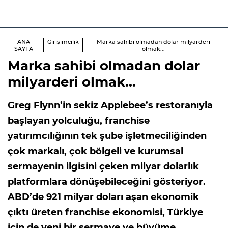
ANA
Girişimcilik
Marka sahibi olmadan dolar milyarderi
SAYFA
olmak...
Marka sahibi olmadan dolar
milyarderi olmak...
Greg Flynn’in sekiz Applebee’s restoranıyla
başlayan yolculuğu, franchise
yatırımcılığının tek şube işletmeciliğinden
çok markalı, çok bölgeli ve kurumsal
sermayenin ilgisini çeken milyar dolarlık
platformlara dönüşebileceğini gösteriyor.
ABD’de 921 milyar doları aşan ekonomik
çıktı üreten franchise ekonomisi, Türkiye
için de yeni bir sermaye ve büyüme