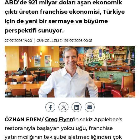
ABD’de 921 milyar doları aşan ekonomik
çıktı üreten franchise ekonomisi, Türkiye
için de yeni bir sermaye ve büyüme
perspektifi sunuyor.
27.07.2026
14:20
GÜNCELLEME : 29.07.2026
00:01
ÖZHAN EREM/
Greg Flynn
'in sekiz Applebee's
restoranıyla başlayan yolculuğu, franchise
yatırımcılığının tek şube işletmeciliğinden çok