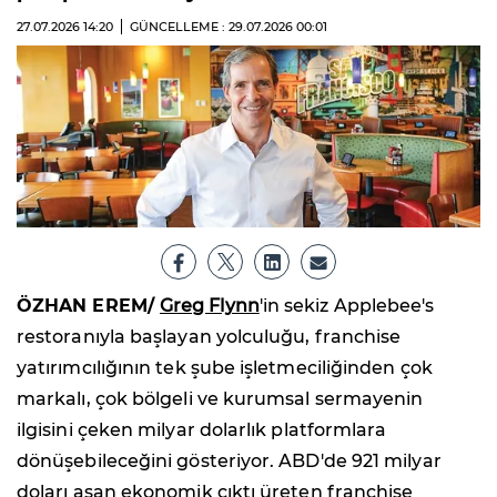
27.07.2026
14:20
GÜNCELLEME : 29.07.2026
00:01
ÖZHAN EREM/
Greg Flynn
'in sekiz Applebee's
restoranıyla başlayan yolculuğu, franchise
yatırımcılığının tek şube işletmeciliğinden çok
markalı, çok bölgeli ve kurumsal sermayenin
ilgisini çeken milyar dolarlık platformlara
dönüşebileceğini gösteriyor. ABD'de 921 milyar
doları aşan ekonomik çıktı üreten franchise