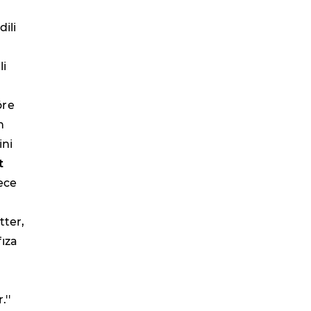
dili
li
öre
n
ini
t
ece
tter,
fıza
.''