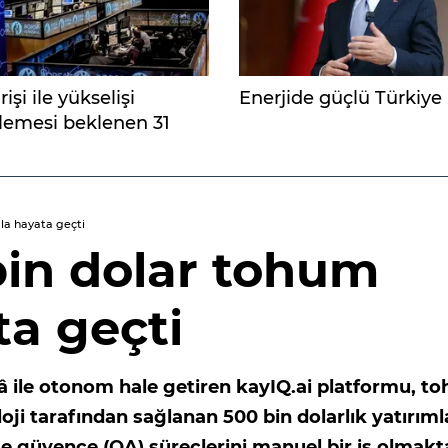
işi ile yükselişi
Enerjide güçlü Türkiye
lemesi beklenen 31
mla hayata geçti
 bin dolar tohum
ta geçti
ekâ ile otonom hale getiren kayIQ.ai platformu, t
ji tarafından sağlanan 500 bin dolarlık yatırıml
lite güvence (QA) süreçlerini manuel bir iş olmak