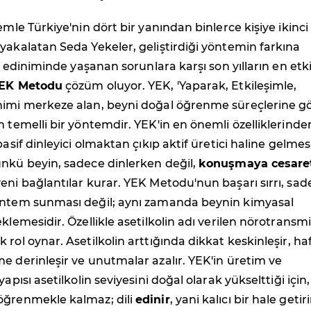
emle Türkiye'nin dört bir yanından binlerce kişiye ikinci 
yakalatan Seda Yekeler, geliştirdiği yöntemin farkına
il ediniminde yaşanan sorunlara karşı son yılların en etki
EK Metodu
çözüm oluyor. YEK, 'Yaparak, Etkileşimle,
nimi merkeze alan, beyni doğal öğrenme süreçlerine g
m temelli bir yöntemdir. YEK'in en önemli özelliklerinde
pasif dinleyici olmaktan çıkıp aktif üretici haline gelmes
ünkü beyin, sadece dinlerken değil,
konuşmaya cesare
eni bağlantılar kurar. YEK Metodu'nun başarı sırrı, sad
öntem sunması değil; aynı zamanda beynin kimyasal
klemesidir. Özellikle asetilkolin adı verilen nörotransmi
 rol oynar. Asetilkolin arttığında dikkat keskinleşir, ha
e derinleşir ve unutmalar azalır. YEK'in üretim ve
yapısı asetilkolin seviyesini doğal olarak yükselttiği için,
öğrenmekle kalmaz; dili
edinir
, yani kalıcı bir hale getirir