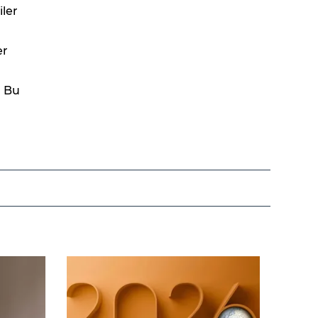
ler
er
. Bu