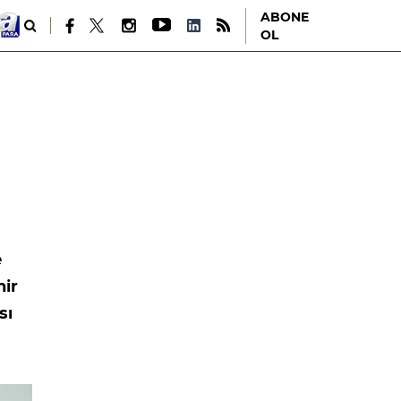
ABONE
OL
e
nir
sı