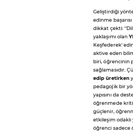
Geliştirdiği yönt
edinme başarısı 
dikkat çekti: ''D
yaklaşımı olan
Y
Keşfederek' edi
aktive eden bili
biri, öğrencinin 
sağlamasıdır. Ç
edip üretirken
y
pedagojik bir y
yapısını da deste
öğrenmede kritik
güçlenir, öğrenm
etkileşim odaklı 
öğrenci sadece 