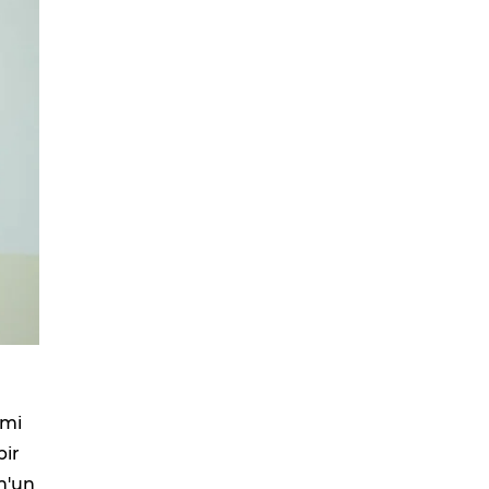
imi
bir
n'un