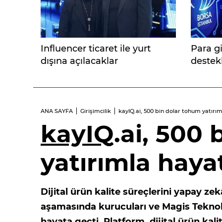
Influencer ticaret ile yurt
Para gir
dışına açılacaklar
destek
hisse
ANA SAYFA
Girişimcilik
kayIQ.ai, 500 bin dolar tohum yatırı
kayIQ
.ai, 500
yatırımla haya
Dijital ürün kalite süreçlerini yapay z
aşamasında kurucuları ve Magis Teknolo
hayata geçti. Platform, dijital ürün ka