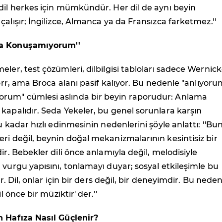
dil herkes için mümkündür. Her dil de aynı beyin
çalışır; İngilizce, Almanca ya da Fransızca farketmez.''
a Konuşamıyorum''
eler, test çözümleri, dilbilgisi tabloları sadece Wernic
yorr, ama Broca alanı pasif kalıyor. Bu nedenle "anlıyor
um" cümlesi aslında bir beyin raporudur: Anlama
kapalıdır. Seda Yekeler, bu genel sorunlara karşın
u kadar hızlı edinmesinin nedenlerini şöyle anlattı: ''B
ri değil, beynin doğal mekanizmalarının kesintisiz bir
ir. Bebekler dili önce anlamıyla değil, melodisiyle
 vurgu yapısını, tonlamayı duyar; sosyal etkileşimle bu
rir. Dil, onlar için bir ders değil, bir deneyimdir. Bu nede
il önce bir müziktir' der.''
n Hafıza Nasıl Güçlenir?