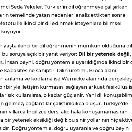
limci Seda Yekeler, Türkler'in dil öğrenmeye çalışırken
şların temelinde yatan nedenleri analiz ettikten sonra
Metotu ile ikinci bir dil edinmek isteyenlere bilimsel
 koyuyor.
er yaşta ikinci bir dil öğrenmenin mümkün olduğuna di
m bu soruya açık bir yanıt veriyor:
Dil bir yetenek değil,
r.
İnsan beyni, doğru yöntemle uyarıldığında ikinci bir d
 kapasitesine sahiptir. Dilin üretimi, Broca alanı
ır; anlama ve kodlama ise Wernicke alanında gerçekleşi
irbiriyle iletişim kurmasını sağlayan arkuat fasikülüs is
dar sık kullanılırsa, o kadar güçlenir. Yani dil konuşabil
n gelmez; bağlantılar çalıştırıldıkça oluşur. Türkiye'de
nın yıllarca İngilizce dersi alıp hala konuşamamasının
 bir yetenek eksikliği değil; bu sinir yollarının hiç aktiv
ıdır. Doğru yöntemle, doğru uyaranla ve doğru beyin