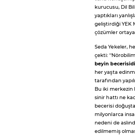
kurucusu, Dil Bi
yaptıkları yanlı
geliştirdiği YEK 
çözümler ortaya
Seda Yekeler, h
çekti: ''Nörobili
beyin becerisidi
her yaşta edinme
tarafından yapıl
Bu iki merkezin b
sinir hattı ne ka
becerisi doğuşta
milyonlarca insa
nedeni de aslında
edilmemiş olmas