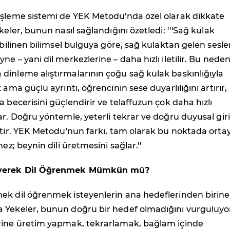
işleme sistemi de YEK Metodu'nda özel olarak dikkate
keler, bunun nasıl sağlandığını özetledi: '''Sağ kulak
k bilinen bilimsel bulguya göre, sağ kulaktan gelen sesle
e – yani dil merkezlerine – daha hızlı iletilir. Bu neden
inleme alıştırmalarının çoğu sağ kulak baskınlığıyla
 ama güçlü ayrıntı, öğrencinin sese duyarlılığını artırır,
a becerisini güçlendirir ve telaffuzun çok daha hızlı
ar. Doğru yöntemle, yeterli tekrar ve doğru duyusal giri
etir. YEK Metodu'nun farkı, tam olarak bu noktada orta
mez; beynin dili üretmesini sağlar.''
eyerek Dil Öğrenmek Mümkün mü?
ek dil öğrenmek isteyenlerin ana hedeflerinden birine
 Yekeler, bunun doğru bir hedef olmadığını vurguluyo
rine üretim yapmak, tekrarlamak, bağlam içinde