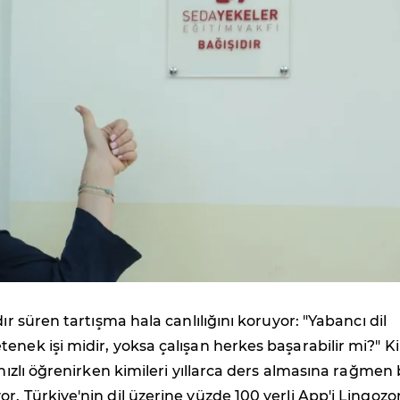
dır süren tartışma hala canlılığını koruyor: "Yabancı dil
enek işi midir, yoksa çalışan herkes başarabilir mi?" K
 hızlı öğrenirken kimileri yıllarca ders almasına rağmen 
r. Türkiye'nin dil üzerine yüzde 100 yerli App'i Lingozo