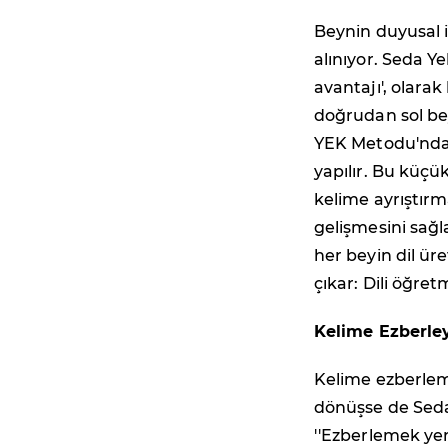
Beynin duyusal 
alınıyor. Seda Ye
avantajı', olara
doğrudan sol beyn
YEK Metodu'nda d
yapılır. Bu küçük
kelime ayrıştırm
gelişmesini sağl
her beyin dil ür
çıkar: Dili öğret
Kelime Ezberl
Kelime ezberlem
dönüşse de Seda
''Ezberlemek ye