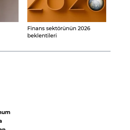
Finans sektörünün 2026
beklentileri
ohum
a
tan