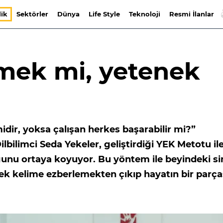
lik
Sektörler
Dünya
Life Style
Teknoloji
Resmi İlanlar
mek mi, yetenek
idir, yoksa çalışan herkes başarabilir mi?”
Dilbilimci Seda Yekeler, geliştirdiği YEK Metotu il
nu ortaya koyuyor. Bu yöntem ile beyindeki si
inmek kelime ezberlemekten çıkıp hayatın bir parça