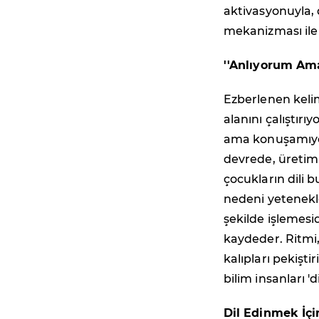
aktivasyonuyla, 
mekanizması ile 
''Anlıyorum Am
Ezberlenen kelim
alanını çalıştırı
ama konuşamıyor
devrede, üretim 
çocukların dili b
nedeni yetenekle
şekilde işlemesid
kaydeder. Ritmi,
kalıpları pekişti
bilim insanları 'd
Dil Edinmek İçi