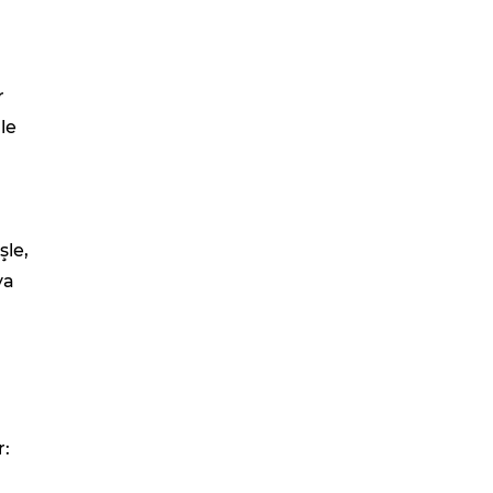
r
le
şle,
ya
r: