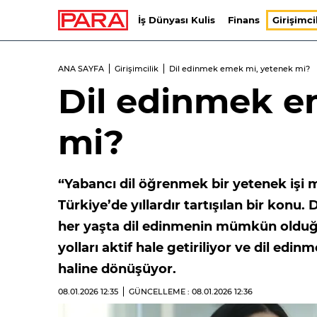
İş Dünyası Kulis
Finans
Girişimci
ANA SAYFA
Girişimcilik
Dil edinmek emek mi, yetenek mi?
Dil edinmek e
mi?
“Yabancı dil öğrenmek bir yetenek işi m
Türkiye’de yıllardır tartışılan bir konu. 
her yaşta dil edinmenin mümkün olduğu
yolları aktif hale getiriliyor ve dil ed
haline dönüşüyor.
08.01.2026
12:35
GÜNCELLEME : 08.01.2026
12:36