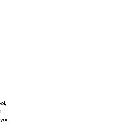
ol,
el
yor.