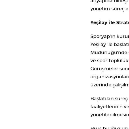
altyapıda birleş
yönetim süreçler
Yeşilay ile Strat
Sporyap'ın kurum
Yeşilay ile başl
Müdürlüğü'nde ge
ve spor topluluk
Görüşmeler sonu
organizasyonların
üzerinde çalışıl
Başlatılan süreç
faaliyetlerinin 
yönetilebilmesin
Bu iş birliği gir