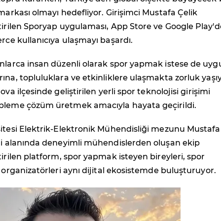
 markası olmayı hedefliyor. Girişimci Mustafa Çelik
tirilen Sporyap uygulaması, App Store ve Google Play'd
erce kullanıcıya ulaşmayı başardı.
onlarca insan düzenli olarak spor yapmak istese de uyg
ına, topluluklara ve etkinliklere ulaşmakta zorluk yaşıy
ova ilçesinde geliştirilen yerli spor teknolojisi girişimi
bleme çözüm üretmek amacıyla hayata geçirildi.
sitesi Elektrik-Elektronik Mühendisliği mezunu Mustafa
oji alanında deneyimli mühendislerden oluşan ekip
tirilen platform, spor yapmak isteyen bireyleri, spor
e organizatörleri aynı dijital ekosistemde buluşturuyor.