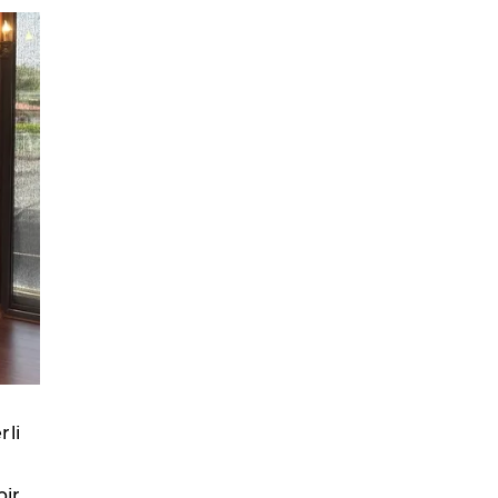
rli
bir