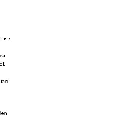
i ise
sı
di.
ları
den