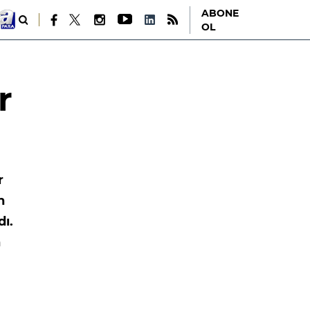
ABONE
OL
r
r
n
dı.
n