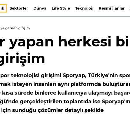
lik
Sektörler
Dünya
Life Style
Teknoloji
Resmi İlanlar
aya getiren girişim
r yapan herkesi bi
girişim
por teknolojisi girişimi Sporyap, Türkiye'nin spo
pmak isteyen insanları aynı platformda buluştura
kısa sürede binlerce kullanıcıya ulaşmayı başar
ü'nde gerçekleştirilen toplantıda ise Sporyap'ı
rı için sunduğu çözümler detaylı şekilde