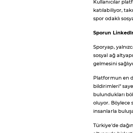
Kullanıcılar plat
katılabiliyor, ta
spor odaklı sosy
Sporun LinkedI
Sporyap, yalnızc
sosyal ağ altyapı
gelmesini sağlıy
Platformun en dik
bildirimleri" say
bulundukları böl
oluyor. Böylece
insanlarla buluşa
Türkiye'de dağın