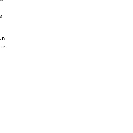
e
un
or.