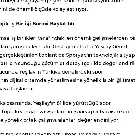
tirmeyi amaçlayan girişim, spor organizasyonlarının
ini de önemli ölçüde kolaylaştırıyor.
ejik İş Birliği Süreci Başlatıldı
sal iş birlikleri tarafındaki en önemli gelişmelerden bir
atılan görüşmeler oldu. Geçtiğimiz hafta Yeşilay Genel
rçekleştirilen toplantıda Sporyap'ın teknolojik altyapı
ları için sunduğu çözümler detaylı şekilde değerlendiril
cunda Yeşilay'ın Türkiye genelindeki spor
ın dijital ortamda yönetilmesine yönelik iş birliği fırsat
maya başlandı.
 kapsamında, Yeşilay'ın 81 ilde yürüttüğü spor
ve topluluk organizasyonlarının Sporyap altyapısı üzerin
e yönelik ortak çalışma alanları değerlendiriliyor.
işiminin, sporun yaygınlaştırılması ve sağlıklı yaşam