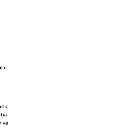
lar,
.
mek.
daha
n ve