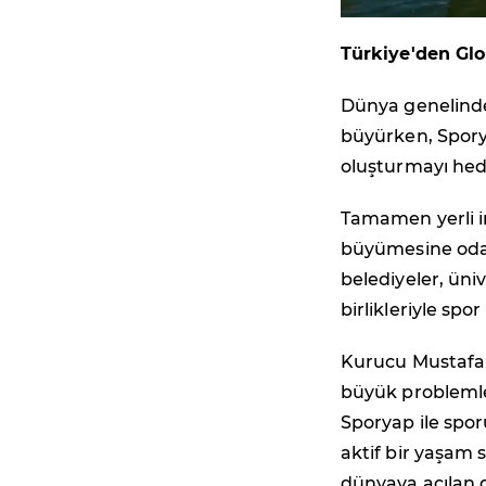
Türkiye'den Glo
Dünya genelinde 
büyürken, Sporya
oluşturmayı hede
Tamamen yerli im
büyümesine oda
belediyeler, üni
birlikleriyle spo
Kurucu Mustafa Ç
büyük problemle
Sporyap ile spor
aktif bir yaşam 
dünyaya açılan g