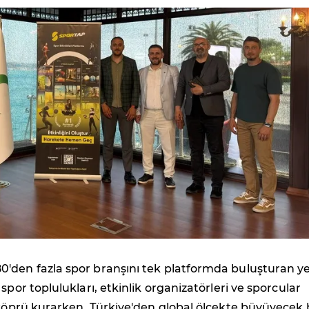
80'den fazla spor branşını tek platformda buluşturan ye
, spor toplulukları, etkinlik organizatörleri ve sporcular
 köprü kurarken, Türkiye'den global ölçekte büyüyecek 