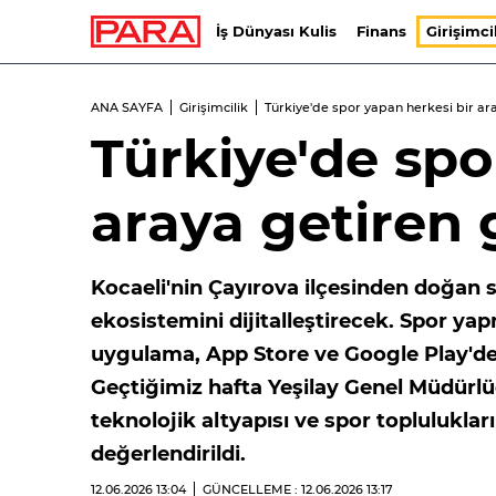
İş Dünyası Kulis
Finans
Girişimci
ANA SAYFA
Girişimcilik
Türkiye'de spor yapan herkesi bir ar
Türkiye'de spo
araya getiren 
Kocaeli'nin Çayırova ilçesinden doğan s
ekosistemini dijitalleştirecek. Spor ya
uygulama, App Store ve Google Play'de 
Geçtiğimiz hafta Yeşilay Genel Müdürlüğ
teknolojik altyapısı ve spor toplulukla
değerlendirildi.
12.06.2026
13:04
GÜNCELLEME : 12.06.2026
13:17