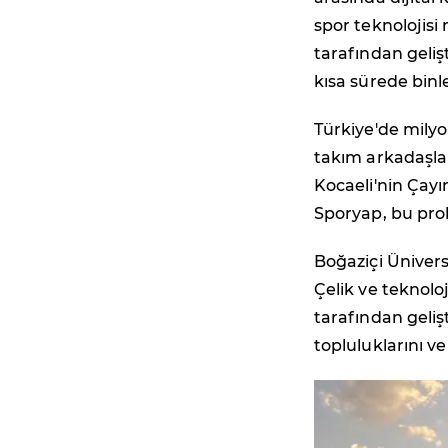
spor teknolojisi
tarafından geliş
kısa sürede binl
Türkiye'de mily
takım arkadaşlar
Kocaeli'nin Çayır
Sporyap, bu pro
Boğaziçi Üniver
Çelik ve teknol
tarafından geliş
topluluklarını v