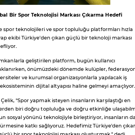
bal Bir Spor Teknolojisi Markası Çıkarma Hedefi
spor teknolojileri ve spor topluluğu platformları hızla
p ekibi Türkiye'den çıkan güçlü bir teknoloji markası
fliyor.
kanlarla geliştirilen platform, bugün kullanıcı
klanırken, önümüzdeki dönemde kulüpler, federasyon
versiteler ve kurumsal organizasyonlarla yapılacak iş
r ekosisteminin dijital altyapısı haline gelmeyi amaçlıyor
elik, "Spor yapmak isteyen insanların karşılaştığı en
rden biri doğru topluluğa ve doğru etkinliğe ulaşabil
un sosyal yönünü teknolojiyle birleştiriyor, insanların 
sürmesine katkı sağlıyoruz. Hedefimiz Türkiye'den çıka
üçlü bir spor teknolojisi markası oluşturmak." dedi.