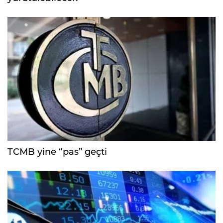
TCMB yine “pas” geçti