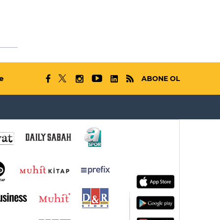
e
ABONE OL