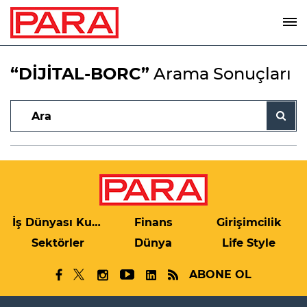
“DİJİTAL-BORC”
Arama Sonuçları
İş Dünyası Kulis
Finans
Girişimcilik
Sektörler
Dünya
Life Style
ABONE OL