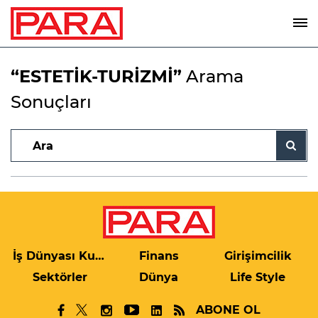
“ESTETİK-TURİZMİ”
Arama
Sonuçları
İş Dünyası Kulis
Finans
Girişimcilik
Sektörler
Dünya
Life Style
ABONE OL