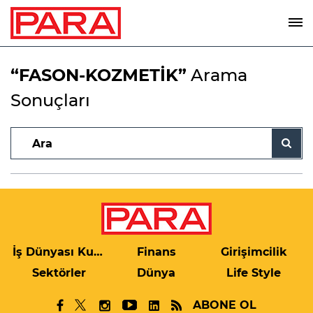
“FASON-KOZMETİK”
Arama
Sonuçları
İş Dünyası Kulis
Finans
Girişimcilik
Sektörler
Dünya
Life Style
ABONE OL