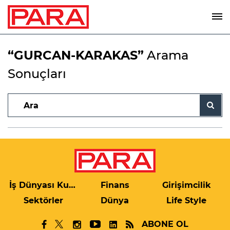
“GURCAN-KARAKAS”
Arama
Sonuçları
İş Dünyası Kulis
Finans
Girişimcilik
Sektörler
Dünya
Life Style
ABONE OL