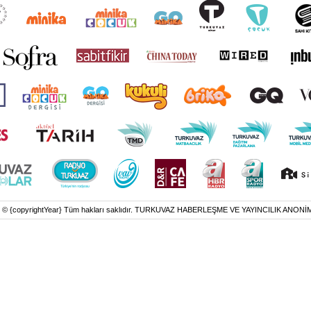
t © {copyrightYear} Tüm hakları saklıdır. TURKUVAZ HABERLEŞME VE YAYINCILIK ANONİ