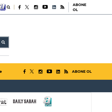
ABONE
OL
e
ABONE OL