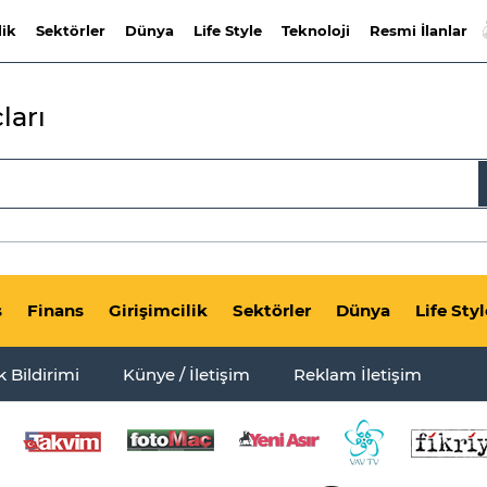
lik
Sektörler
Dünya
Life Style
Teknoloji
Resmi İlanlar
ları
s
Finans
Girişimcilik
Sektörler
Dünya
Life Styl
ik Bildirimi
Künye / İletişim
Reklam İletişim