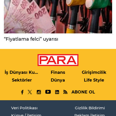
“Fiyatlama felci” uyarısı
İş Dünyası Kulis
Finans
Girişimcilik
Sektörler
Dünya
Life Style
ABONE OL
Veri Politikası
Gizlilik Bildirimi
Künye / İletişim
Reklam İletişim