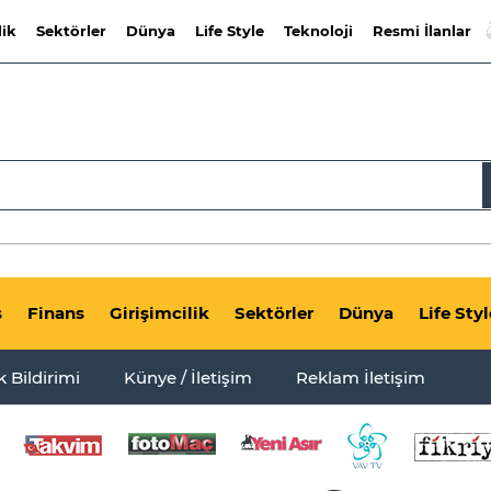
lik
Sektörler
Dünya
Life Style
Teknoloji
Resmi İlanlar
s
Finans
Girişimcilik
Sektörler
Dünya
Life Styl
ik Bildirimi
Künye / İletişim
Reklam İletişim