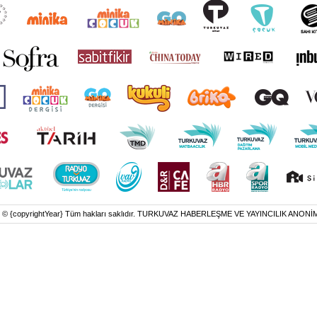
t © {copyrightYear} Tüm hakları saklıdır. TURKUVAZ HABERLEŞME VE YAYINCILIK ANONİ