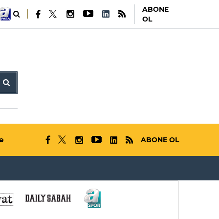
ABONE
OL
e
ABONE OL