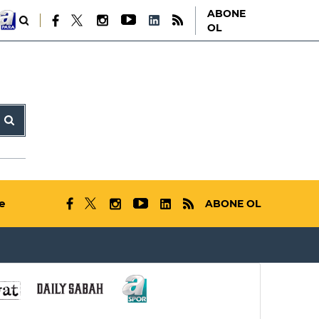
ABONE
OL
e
ABONE OL