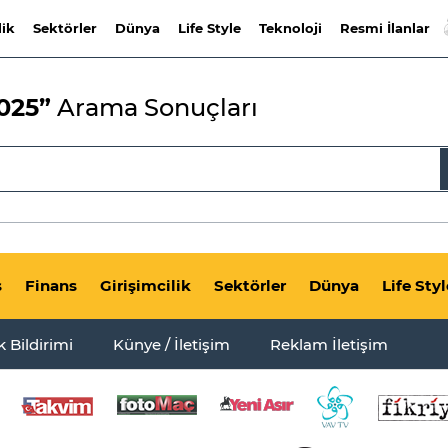
lik
Sektörler
Dünya
Life Style
Teknoloji
Resmi İlanlar
025”
Arama Sonuçları
s
Finans
Girişimcilik
Sektörler
Dünya
Life Styl
ik Bildirimi
Künye / İletişim
Reklam İletişim