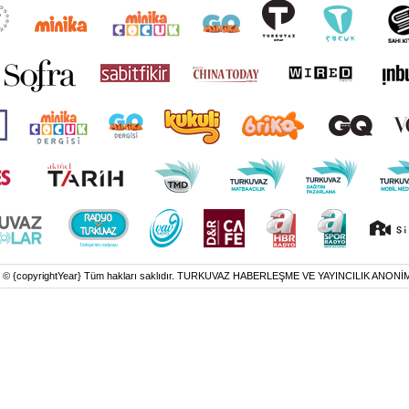
t © {copyrightYear} Tüm hakları saklıdır. TURKUVAZ HABERLEŞME VE YAYINCILIK ANONİ