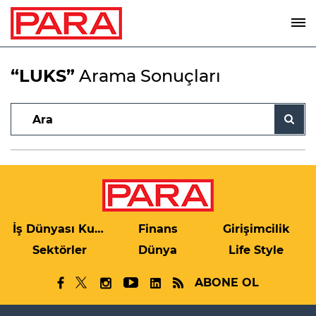
“LUKS”
Arama Sonuçları
İş Dünyası Kulis
Finans
Girişimcilik
Sektörler
Dünya
Life Style
ABONE OL