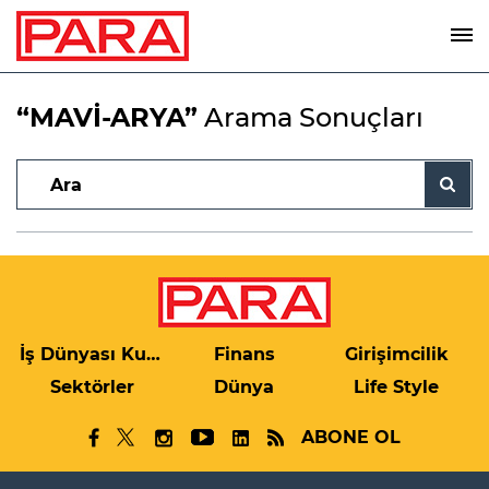
“MAVİ-ARYA”
Arama Sonuçları
İş Dünyası Kulis
Finans
Girişimcilik
Sektörler
Dünya
Life Style
ABONE OL