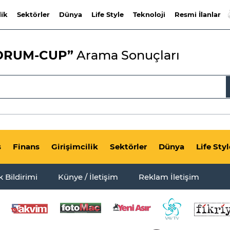
lik
Sektörler
Dünya
Life Style
Teknoloji
Resmi İlanlar
DRUM-CUP”
Arama Sonuçları
s
Finans
Girişimcilik
Sektörler
Dünya
Life Styl
ik Bildirimi
Künye / İletişim
Reklam İletişim