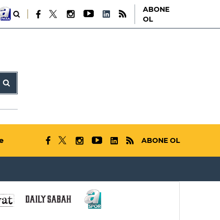
ABONE
OL
e
ABONE OL