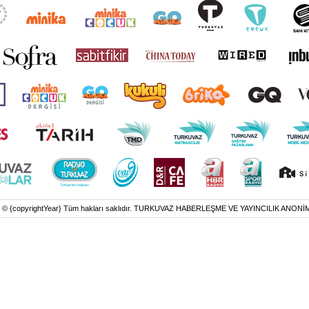
t © {copyrightYear} Tüm hakları saklıdır. TURKUVAZ HABERLEŞME VE YAYINCILIK ANONİ