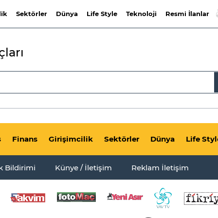
lik
Sektörler
Dünya
Life Style
Teknoloji
Resmi İlanlar
ları
s
Finans
Girişimcilik
Sektörler
Dünya
Life Styl
ik Bildirimi
Künye / İletişim
Reklam İletişim