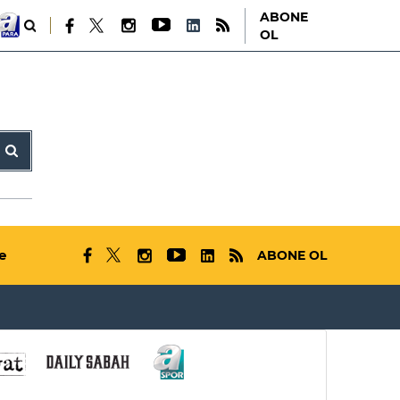
ABONE
OL
e
ABONE OL