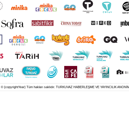
t © {copyrightYear} Tüm hakları saklıdır. TURKUVAZ HABERLEŞME VE YAYINCILIK ANONİ