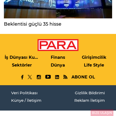
Beklentisi güçlü 35 hisse
İş Dünyası Kulis
Finans
Girişimcilik
Sektörler
Dünya
Life Style
ABONE OL
Veri Politikası
Gizlilik Bildirimi
Künye / İletişim
Reklam İletişim
BİZE ULAŞIN