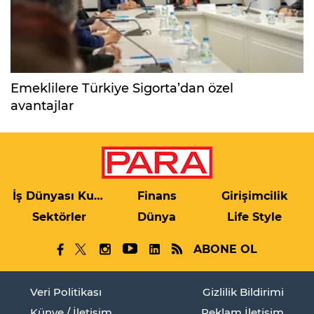
Emeklilere Türkiye Sigorta’dan özel
avantajlar
İş Dünyası Kulis
Finans
Girişimcilik
Sektörler
Dünya
Life Style
ABONE OL
Veri Politikası
Gizlilik Bildirimi
Künye / İletişim
Reklam İletişim