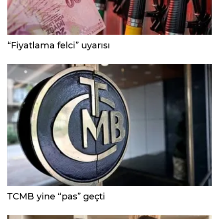
“Fiyatlama felci” uyarısı
TCMB yine “pas” geçti