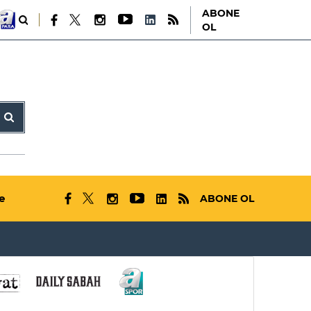
ABONE
OL
e
ABONE OL