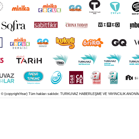
t © {copyrightYear} Tüm hakları saklıdır. TURKUVAZ HABERLEŞME VE YAYINCILIK ANONİ