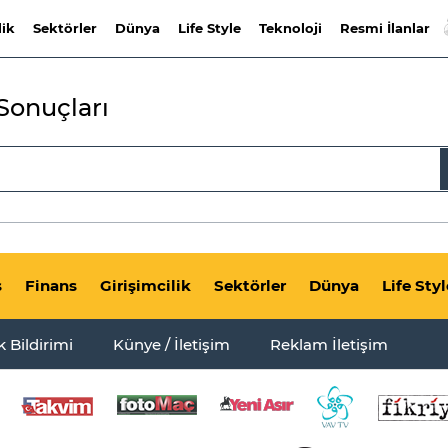
lik
Sektörler
Dünya
Life Style
Teknoloji
Resmi İlanlar
onuçları
s
Finans
Girişimcilik
Sektörler
Dünya
Life Styl
ik Bildirimi
Künye / İletişim
Reklam İletişim