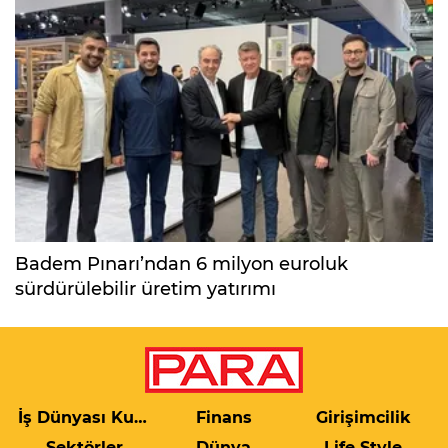
Badem Pınarı’ndan 6 milyon euroluk
sürdürülebilir üretim yatırımı
İş Dünyası Kulis
Finans
Girişimcilik
Sektörler
Dünya
Life Style