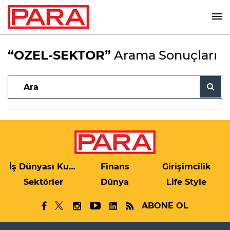
“OZEL-SEKTOR”
Arama Sonuçları
İş Dünyası Kulis
Finans
Girişimcilik
Sektörler
Dünya
Life Style
ABONE OL