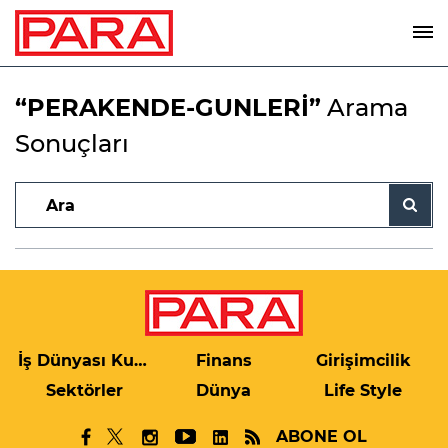
“PERAKENDE-GUNLERİ”
Arama
Sonuçları
İş Dünyası Kulis
Finans
Girişimcilik
Sektörler
Dünya
Life Style
ABONE OL