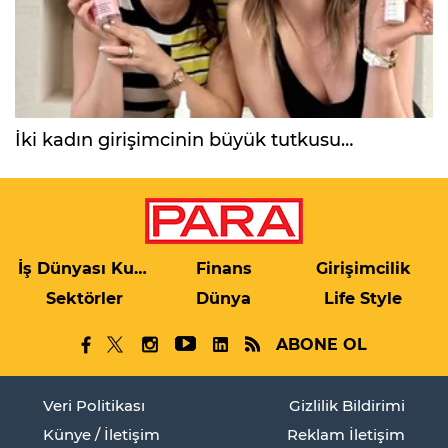
İki kadın girişimcinin büyük tutkusu…
İş Dünyası Kulis
Finans
Girişimcilik
Sektörler
Dünya
Life Style
ABONE OL
Veri Politikası
Gizlilik Bildirimi
Künye / İletişim
Reklam İletişim