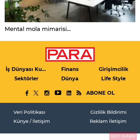
Mental mola mimarisi…
İş Dünyası Kulis
Finans
Girişimcilik
Sektörler
Dünya
Life Style
ABONE OL
Veri Politikası
Gizlilik Bildirimi
Künye / İletişim
Reklam İletişim
BİZE ULAŞIN