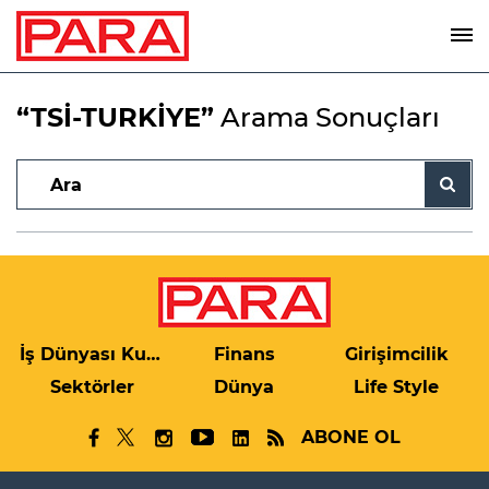
“TSİ-TURKİYE”
Arama Sonuçları
İş Dünyası Kulis
Finans
Girişimcilik
Sektörler
Dünya
Life Style
ABONE OL