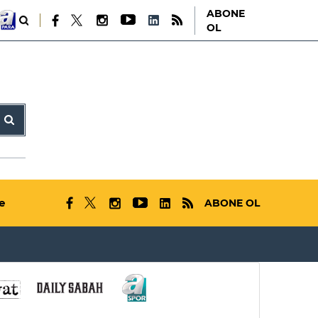
ABONE
OL
e
ABONE OL