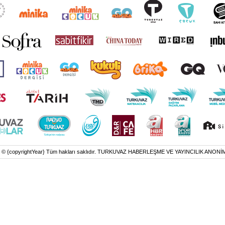
t © {copyrightYear} Tüm hakları saklıdır. TURKUVAZ HABERLEŞME VE YAYINCILIK ANONİ