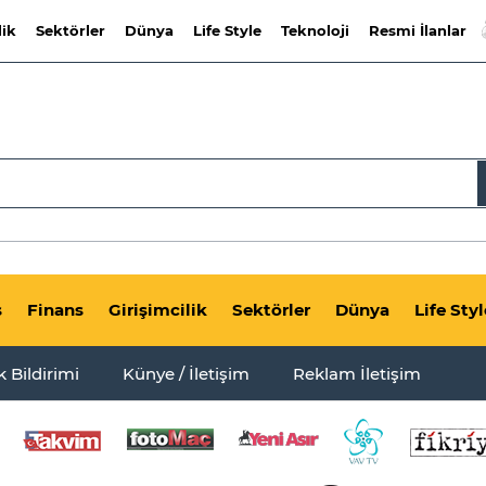
lik
Sektörler
Dünya
Life Style
Teknoloji
Resmi İlanlar
s
Finans
Girişimcilik
Sektörler
Dünya
Life Styl
ik Bildirimi
Künye / İletişim
Reklam İletişim