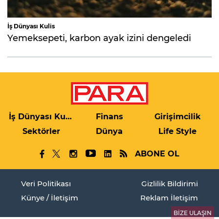
İş Dünyası Kulis
Yemeksepeti, karbon ayak izini dengeledi
İş Dünyası Kulis
Finans
Girişimcilik
Sektörler
Dünya
Life Style
ABONE OL
Veri Politikası
Gizlilik Bildirimi
Künye / İletişim
Reklam İletişim
BİZE ULAŞIN