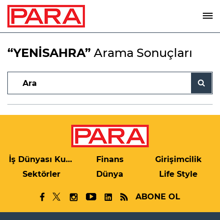
“YENİSAHRA”
Arama Sonuçları
İş Dünyası Kulis
Finans
Girişimcilik
Sektörler
Dünya
Life Style
ABONE OL