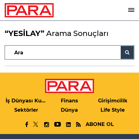
“YESİLAY”
Arama Sonuçları
İş Dünyası Kulis
Finans
Girişimcilik
Sektörler
Dünya
Life Style
ABONE OL