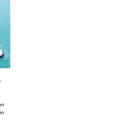
a
an
in