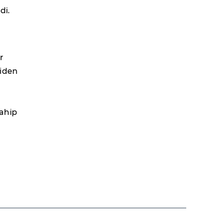
di.
r
giden
ahip