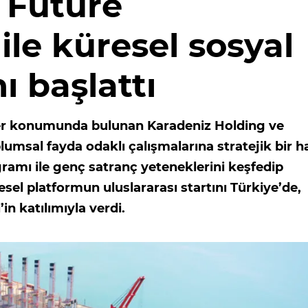
, Future
le küresel sosyal
ı başlattı
der konumunda bulunan Karadeniz Holding ve
umsal fayda odaklı çalışmalarına stratejik bir h
amı ile genç satranç yeteneklerini keşfedip
esel platformun uluslararası startını Türkiye’de,
n katılımıyla verdi.