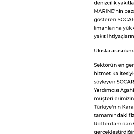
denizcilik yakıt
MARINE'nin pazar
gösteren SOCAR 
limanlarına yük 
yakıt ihtiyaçları
Uluslararası ikm
Sektörün en ge
hizmet kalitesiyl
söyleyen SOCAR 
Yardımcısı Agsh
müşterilerimizin
Türkiye'nin Kar
tamamındaki fizi
Rotterdam'dan G
gerçekleştirdiğ