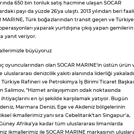
larında 650 bin tonluk satış hacmine ulaşan SOCAR
daki payı da yüzde 26'ya ulaştı. 2013 yılından beri faal
MARINE, Türk boğazlarından transit geçen ve Türkiye
operasyonları yaparak yurtdışına çıkış yapan gemilerin
na yanıt veriyor.
allerimizle büyüyoruz
nç oyuncularından olan SOCAR MARINE'in üstün ürün 
e uluslararası denizcilik yakıtı alanında liderliği yakalad
Türkiye Rafineri ve Petrokimya İş Birimi Ticaret Başka
in Salimov, "Hizmet anlayışımızın odak noktasında
 ihtiyaçlarını en iyi şekilde karşılamak yatıyor. Bugün
adeniz, Marmara Denizi, Ege ve Akdeniz bölgelerinin
ksel ikmallerimiz yanı sıra Cebelitarık'tan Singapur'a,
üney Afrika'ya kadar tüm uluslararası limanlarda
imiz ikmallerimiz ile SOCAR MARINE markasının uluslar