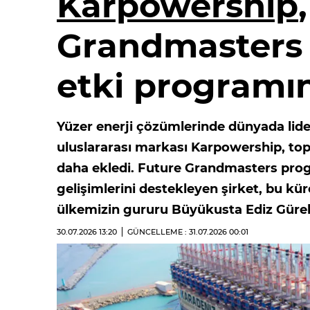
Karpowership
Grandmasters i
etki programın
Yüzer enerji çözümlerinde dünyada li
uluslararası markası Karpowership, topl
daha ekledi. Future Grandmasters progr
gelişimlerini destekleyen şirket, bu kür
ülkemizin gururu Büyükusta Ediz Gürel’i
30.07.2026
13:20
GÜNCELLEME : 31.07.2026
00:01