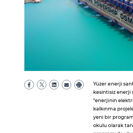
Yüzer enerji san
kesintisiz enerj
"enerjinin elekt
kalkınma projele
yeni bir program 
okulu olarak ta