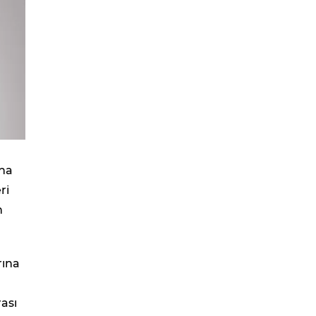
ona
ri
n
rına
rası