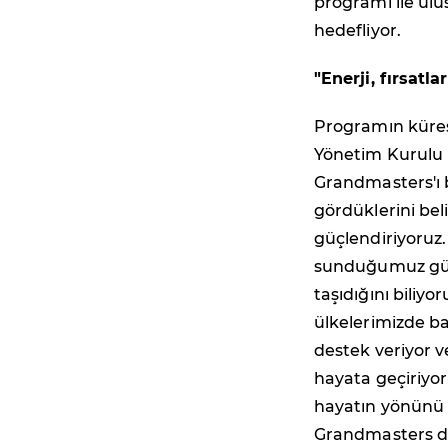
programı ile ulu
hedefliyor.
"Enerji, fırsatl
Programın küres
Yönetim Kurulu
Grandmasters'ı b
gördüklerini beli
güçlendiriyoruz.
sunduğumuz güve
taşıdığını biliy
ülkelerimizde ba
destek veriyor v
hayata geçiriyor
hayatın yönünü d
Grandmasters da