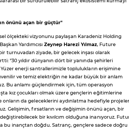
slararası bir sürdürülebilir satranç ekosistemi kurmayı
arın önünü açan bir güçtür"
el ölçekteki vizyonunu paylaşan Karadeniz Holding
 Başkan Yardımcısı
Zeynep Harezi Yılmaz
, Future
ir turnuvadan ziyade, bir gelecek inşası olarak
rtti: "30 yıldır dünyanın dört bir yanında şehirleri
 Yüzer enerji santrallerimizle toplulukların erişimine
nilir ve temiz elektriğin ne kadar büyük bir anlam
oruz. Bu anlamı güçlendirmek için, tüm operasyon
şta kız çocukları olmak üzere gençlerin eğitimlerine
e onların da geleceklerini aydınlatma hedefiyle projele
uz. Gelişimin, fırsatların ve değişimin önünü açan, bir
eğiştirebilecek bir kıvılcım olduğuna inanıyoruz. Futu
 bu inançtan doğdu. Satranç, gençlere sadece doğru