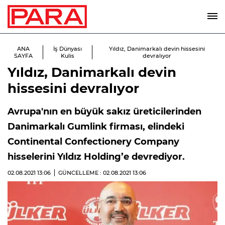
ANA
İş Dünyası
Yıldız, Danimarkalı devin hissesini
SAYFA
Kulis
devralıyor
Yıldız, Danimarkalı devin
hissesini devralıyor
Avrupa'nın en büyük sakız üreticilerinden
Danimarkalı Gumlink firması, elindeki
Continental Confectionery Company
hisselerini Yıldız Holding’e devrediyor.
02.08.2021
13:06
GÜNCELLEME : 02.08.2021
13:06