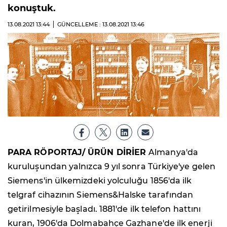
konuştuk.
13.08.2021
13:44
GÜNCELLEME : 13.08.2021
13:46
PARA RÖPORTAJ/ ÜRÜN DİRİER
Almanya'da
kuruluşundan yalnızca 9 yıl sonra Türkiye'ye gelen
Siemens'in ülkemizdeki yolculuğu 1856'da ilk
telgraf cihazının Siemens&Halske tarafından
getirilmesiyle başladı. 1881'de ilk telefon hattını
kuran, 1906'da Dolmabahçe Gazhane'de ilk enerji