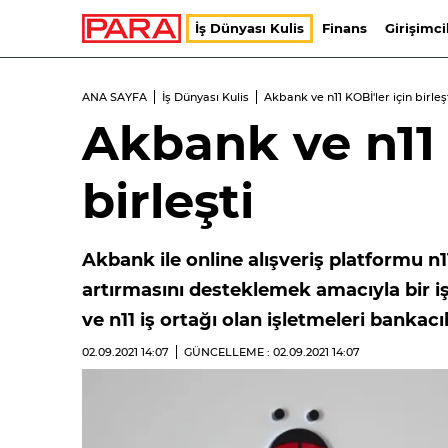
İş Dünyası Kulis
Finans
Girişimci
ANA SAYFA
İş Dünyası Kulis
Akbank ve n11 KOBİ'ler için birleş
Akbank ve n11 
birleşti
Akbank ile online alışveriş platformu n1
artırmasını desteklemek amacıyla bir iş 
ve n11 iş ortağı olan işletmeleri bankac
02.09.2021
14:07
GÜNCELLEME : 02.09.2021
14:07