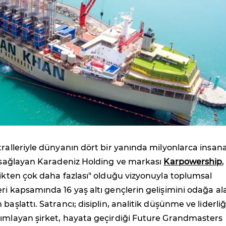
tralleriyle dünyanın dört bir yanında milyonlarca insan
i sağlayan Karadeniz Holding ve markası
Karpowership
,
rikten çok daha fazlası" olduğu vizyonuyla toplumsal
ri kapsamında 16 yaş altı gençlerin gelişimini odağa al
başlattı. Satrancı; disiplin, analitik düşünme ve liderliğ
nımlayan şirket, hayata geçirdiği Future Grandmasters