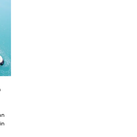
a
an
in