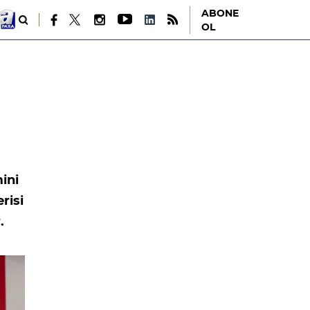
ABONE
OL
mini
risi
.