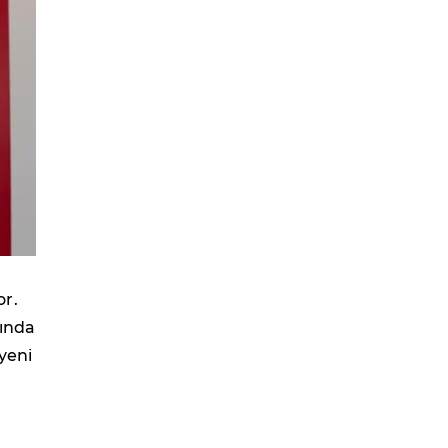
or.
mında
 yeni