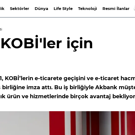
lik
Sektörler
Dünya
Life Style
Teknoloji
Resmi İlanlar
ti
KOBİ'ler için
1, KOBİ’lerin e-ticarete geçişini ve e-ticaret hac
birliğine imza attı. Bu iş birliğiyle Akbank müşte
ılık ürün ve hizmetlerinde birçok avantaj bekliyor