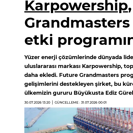
Karpowership
Grandmasters i
etki programın
Yüzer enerji çözümlerinde dünyada li
uluslararası markası Karpowership, topl
daha ekledi. Future Grandmasters progr
gelişimlerini destekleyen şirket, bu kür
ülkemizin gururu Büyükusta Ediz Gürel’i
30.07.2026
13:20
GÜNCELLEME : 31.07.2026
00:01