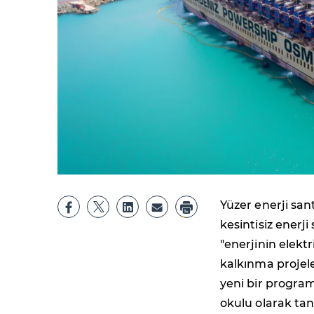
Yüzer enerji san
kesintisiz enerj
"enerjinin elekt
kalkınma projele
yeni bir program 
okulu olarak ta