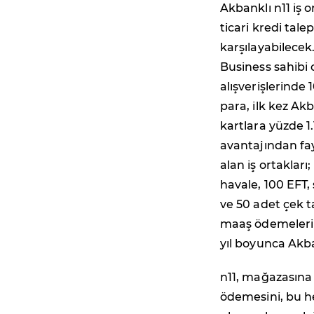
Akbanklı n11 iş o
ticari kredi talep
karşılayabilecek
Business sahibi 
alışverişlerinde
para, ilk kez Akb
kartlara yüzde 1
avantajından fa
alan iş ortaklar
havale, 100 EFT,
ve 50 adet çek ta
maaş ödemelerini
yıl boyunca Akb
n11, mağazasına 
ödemesini, bu he