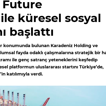
, Future
le küresel sosyal
ı başlattı
der konumunda bulunan Karadeniz Holding ve
umsal fayda odaklı çalışmalarına stratejik bir h
amı ile genç satranç yeteneklerini keşfedip
esel platformun uluslararası startını Türkiye’de,
n katılımıyla verdi.