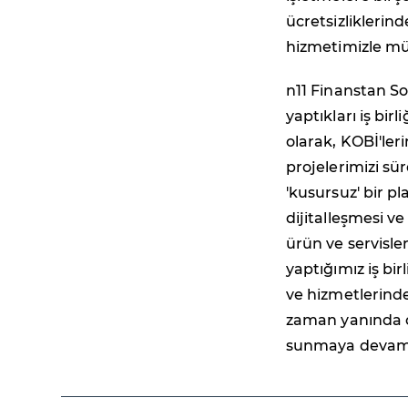
ücretsizliklerin
hizmetimizle mü
n11 Finanstan S
yaptıkları iş birl
olarak, KOBİ'ler
projelerimizi sü
'kusursuz' bir pl
dijitalleşmesi ve
ürün ve servisle
yaptığımız iş bi
ve hizmetlerinde
zaman yanında o
sunmaya devam 