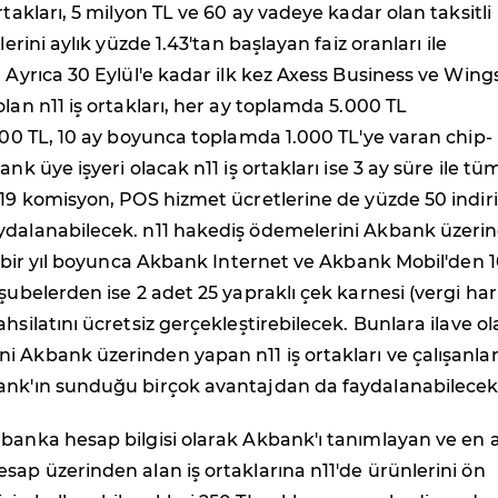
rtakları, 5 milyon TL ve 60 ay vadeye kadar olan taksitli
lerini aylık yüzde 1.43'tan başlayan faiz oranları ile
. Ayrıca 30 Eylül'e kadar ilk kez Axess Business ve Wing
olan n11 iş ortakları, her ay toplamda 5.000 TL
 100 TL, 10 ay boyunca toplamda 1.000 TL'ye varan chip-
ank üye işyeri olacak n11 iş ortakları ise 3 ay süre ile tü
.19 komisyon, POS hizmet ücretlerine de yüzde 50 indi
ydalanabilecek. n11 hakediş ödemelerini Akbank üzeri
ı; bir yıl boyunca Akbank Internet ve Akbank Mobil'den 
 şubelerden ise 2 adet 25 yapraklı çek karnesi (vergi har
hsilatını ücretsiz gerçekleştirebilecek. Bunlara ilave o
 Akbank üzerinden yapan n11 iş ortakları ve çalışanları
ank'ın sunduğu birçok avantajdan da faydalanabilecek
banka hesap bilgisi olarak Akbank'ı tanımlayan ve en a
sap üzerinden alan iş ortaklarına n11'de ürünlerini ön