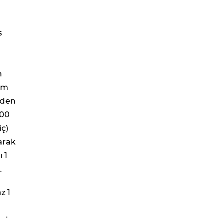
s
m
rim
nden
100
iç)
larak
 1
.
z 1