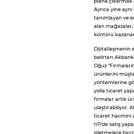
plana çıkarmak i
Ayrıca yine aynı
tanımlayan ve e
alan mağazalar, 
kontörü kazana
Dijitalleşmenin 
belirten Akbank
Oğuz "Firmaların
ürünlerini müşte
yöntemlerine gör
yolla ticaret yap
firmalar artık ür
ulaştırabiliyor. 
ticaret hacmini a
n11'de satış yap
işletmelere birço