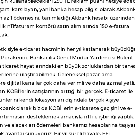
çin kullanabilecekleri 250 TL reklam puanı hediye ede
 şartı karşılayan, yani banka hesap bilgisi olarak Akbank
n az 1 ödemesini, tanımladığı Akbank hesabı üzerinden
ilk n11faturam kontörü satın alımlarında 150 e-fatura
cak.
etkisiyle e-ticaret hacminin her yıl katlanarak büyüdü
 Perakende Bankacılık Genel Müdür Yardımcısı Bülent
 ticaret hayatlarındaki en büyük zorluklardan bir tane
rilerine ulaştırabilmek. Geleneksel pazarlama
e dijital kanallar çok daha verimli ve daha az maliyetli
an KOBİ'lerin satışlarının arttığı bir gerçek. E-ticaret ile
ünlerini kendi lokasyonları dışındaki birçok kişiye
Akbank olarak biz de KOBİ'lerin e-ticarete geçişini ve e-
rtırmasını desteklemek amacıyla n11 ile işbirliği yaptık.
an ve alacakları ödemeleri bankamız hesaplarına taşıya
k avantaj sunuyoruz. Bir yıl süreli havale, EFT