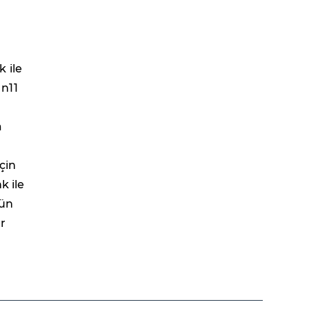
 ile
 n11
a
çin
k ile
rün
r