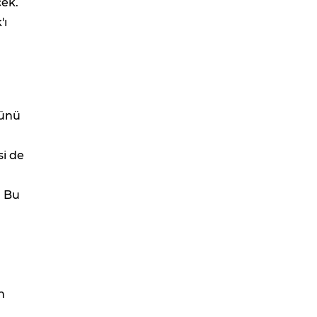
cek.
'ı
ğünü
si de
. Bu
n