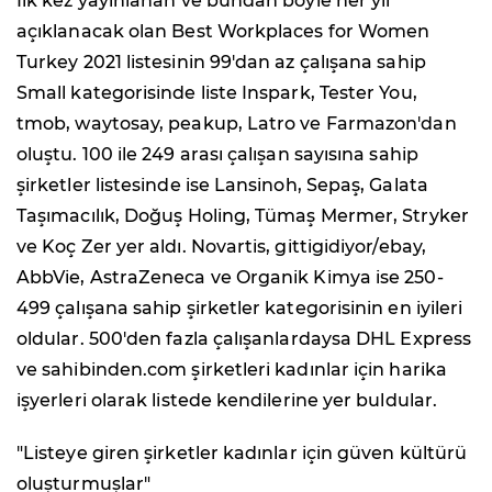
İlk kez yayınlanan ve bundan böyle her yıl
açıklanacak olan Best Workplaces for Women
Turkey 2021 listesinin 99'dan az çalışana sahip
Small kategorisinde liste Inspark, Tester You,
tmob, waytosay, peakup, Latro ve Farmazon'dan
oluştu. 100 ile 249 arası çalışan sayısına sahip
şirketler listesinde ise Lansinoh, Sepaş, Galata
Taşımacılık, Doğuş Holing, Tümaş Mermer, Stryker
ve Koç Zer yer aldı. Novartis, gittigidiyor/ebay,
AbbVie, AstraZeneca ve Organik Kimya ise 250-
499 çalışana sahip şirketler kategorisinin en iyileri
oldular. 500'den fazla çalışanlardaysa DHL Express
ve sahibinden.com şirketleri kadınlar için harika
işyerleri olarak listede kendilerine yer buldular.
"Listeye giren şirketler kadınlar için güven kültürü
oluşturmuşlar"