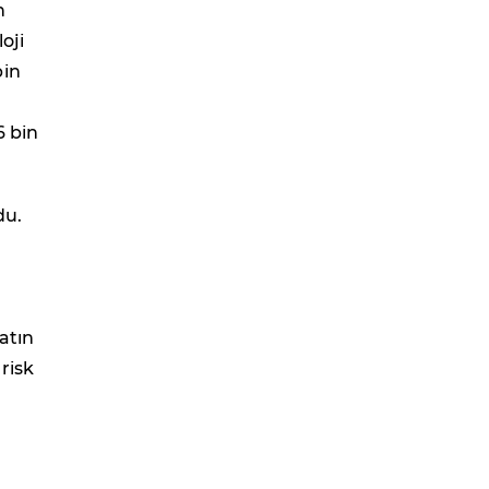
n
oji
bin
6 bin
du.
atın
risk