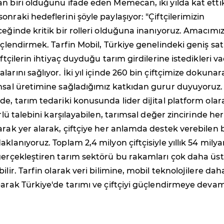
n biri olduğunu ifade eden Memecan, iki yılda kat ettik
nraki hedeflerini şöyle paylaşıyor: "Çiftçilerimizin
ceğinde kritik bir rolleri olduğuna inanıyoruz. Amacımı
güçlendirmek. Tarfin Mobil, Türkiye genelindeki geniş sat
iftçilerin ihtiyaç duyduğu tarım girdilerine istedikleri v
arını sağlıyor. İki yıl içinde 260 bin çiftçimize dokunar
ımsal üretimine sağladığımız katkıdan gurur duyuyoruz.
de, tarım tedariki konusunda lider dijital platform olar
ürlü talebini karşılayabilen, tarımsal değer zincirinde her
arak yer alarak, çiftçiye her anlamda destek verebilen b
klanıyoruz. Toplam 2,4 milyon çiftçisiyle yıllık 54 milya
gerçekleştiren tarım sektörü bu rakamları çok daha üst
ilir. Tarfin olarak veri bilimine, mobil teknolojilere dah
parak Türkiye'de tarımı ve çiftçiyi güçlendirmeye deva