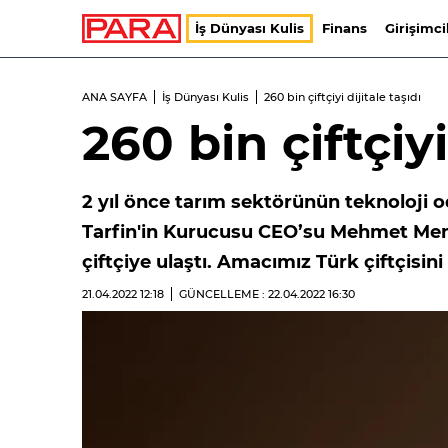
İş Dünyası Kulis
Finans
Girişimci
ANA SAYFA
İş Dünyası Kulis
260 bin çiftçiyi dijitale taşıdı
260 bin çiftçiyi
2 yıl önce tarım sektörünün teknoloji o
Tarfin'in Kurucusu CEO’su Mehmet Meme
çiftçiye ulaştı. Amacımız Türk çiftçisin
21.04.2022
12:18
GÜNCELLEME : 22.04.2022
16:30