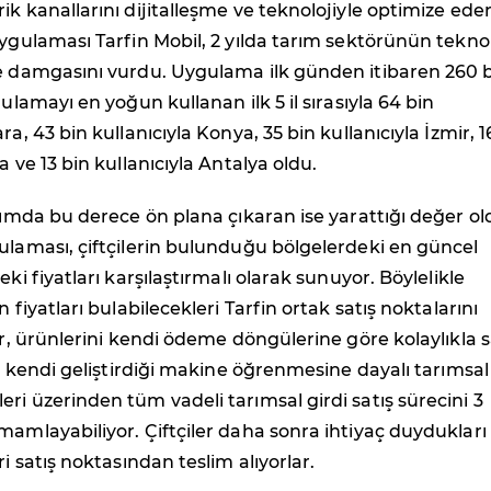
ik kanallarını dijitalleşme ve teknolojiyle optimize ede
uygulaması Tarfin Mobil, 2 yılda tarım sektörünün teknol
ne damgasını vurdu. Uygulama ilk günden itibaren 260 
gulamayı en yoğun kullanan ilk 5 il sırasıyla 64 bin
ra, 43 bin kullanıcıyla Konya, 35 bin kullanıcıyla İzmir, 1
a ve 13 bin kullanıcıyla Antalya oldu.
arımda bu derece ön plana çıkaran ise yarattığı değer ol
ulaması, çiftçilerin bulunduğu bölgelerdeki en güncel
eki fiyatları karşılaştırmalı olarak sunuyor. Böylelikle
n fiyatları bulabilecekleri Tarfin ortak satış noktalarını
yor, ürünlerini kendi ödeme döngülerine göre kolaylıkla s
n, kendi geliştirdiği makine öğrenmesine dayalı tarımsal 
ri üzerinden tüm vadeli tarımsal girdi satış sürecini 3
mamlayabiliyor. Çiftçiler daha sonra ihtiyaç duydukları
ri satış noktasından teslim alıyorlar.