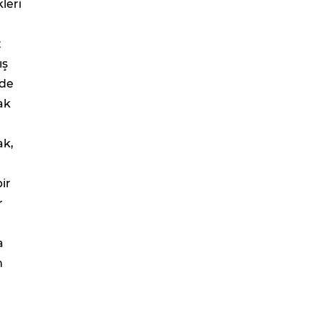
leri
z
ış
ade
ak
ak,
ir
r
a
m