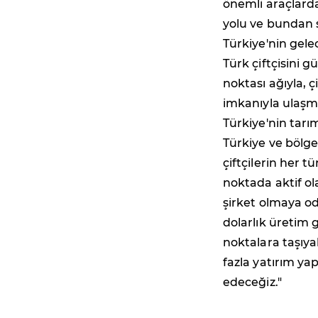
önemli araçlarda
yolu ve bundan so
Türkiye'nin gele
Türk çiftçisini 
noktası ağıyla, ç
imkanıyla ulaşmal
Türkiye'nin tar
Türkiye ve bölge
çiftçilerin her t
noktada aktif ol
şirket olmaya oda
dolarlık üretim 
noktalara taşıyab
fazla yatırım ya
edeceğiz."