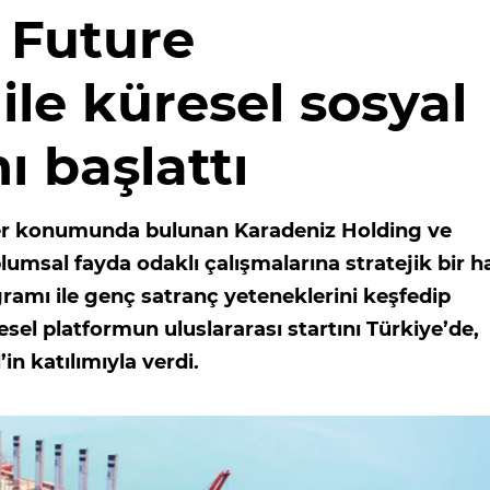
, Future
le küresel sosyal
ı başlattı
der konumunda bulunan Karadeniz Holding ve
umsal fayda odaklı çalışmalarına stratejik bir h
amı ile genç satranç yeteneklerini keşfedip
esel platformun uluslararası startını Türkiye’de,
n katılımıyla verdi.