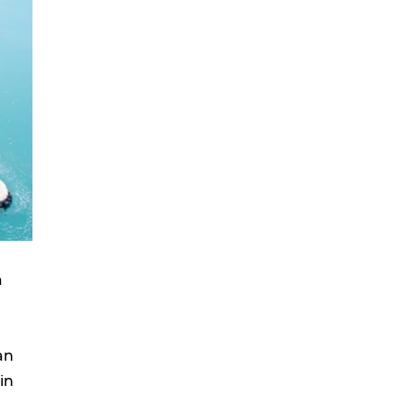
a
an
in