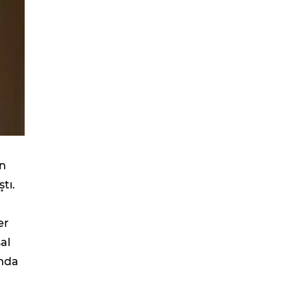
in
tı.
er
sal
amda