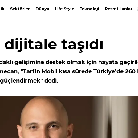
lik
Sektörler
Dünya
Life Style
Teknoloji
Resmi İlanlar
 dijitale taşıdı
daklı gelişimine destek olmak için hayata geçiri
can, "Tarfin Mobil kısa sürede Türkiye’de 260 
i güçlendirmek" dedi.