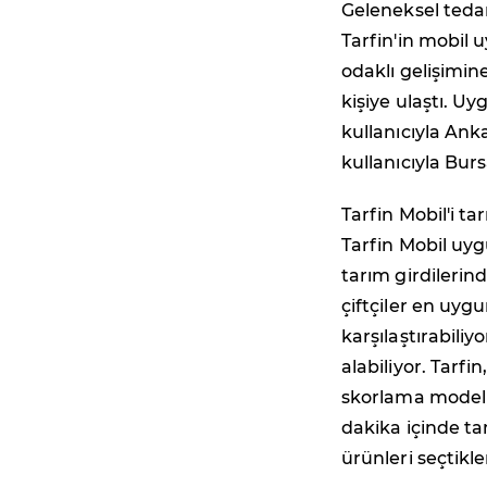
Geleneksel tedar
Tarfin'in mobil 
odaklı gelişimi
kişiye ulaştı. Uy
kullanıcıyla Anka
kullanıcıyla Burs
Tarfin Mobil'i t
Tarfin Mobil uyg
tarım girdilerind
çiftçiler en uygu
karşılaştırabili
alabiliyor. Tarfi
skorlama modelle
dakika içinde ta
ürünleri seçtikle