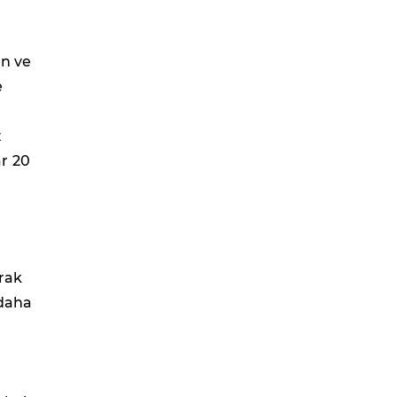
ün ve
e
z
r 20
rak
 daha