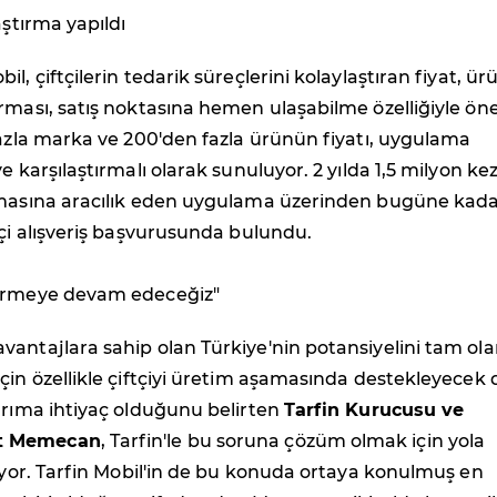
aştırma yapıldı
l, çiftçilerin tedarik süreçlerini kolaylaştıran fiyat, ür
rması, satış noktasına hemen ulaşabilme özelliğiyle ön
fazla marka ve 200'den fazla ürünün fiyatı, uygulama
e karşılaştırmalı olarak sunuluyor. 2 yılda 1,5 milyon ke
rmasına aracılık eden uygulama üzerinden bugüne kada
tçi alışveriş başvurusunda bulundu.
dirmeye devam edeceğiz"
antajlara sahip olan Türkiye'nin potansiyelini tam ola
çin özellikle çiftçiyi üretim aşamasında destekleyecek
ırıma ihtiyaç olduğunu belirten
Tarfin Kurucusu ve
t Memecan
, Tarfin'le bu soruna çözüm olmak için yola
lüyor. Tarfin Mobil'in de bu konuda ortaya konulmuş en