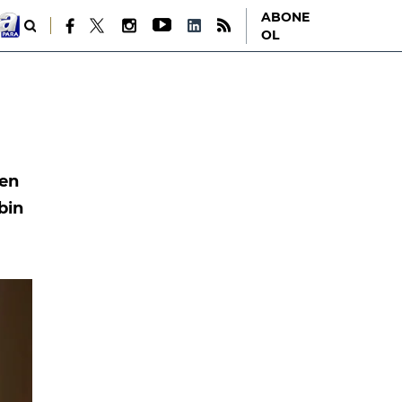
ABONE
OL
len
bin