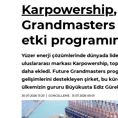
Karpowership
Grandmasters i
etki programın
Yüzer enerji çözümlerinde dünyada li
uluslararası markası Karpowership, topl
daha ekledi. Future Grandmasters progr
gelişimlerini destekleyen şirket, bu kür
ülkemizin gururu Büyükusta Ediz Gürel’i
30.07.2026
13:20
GÜNCELLEME : 31.07.2026
00:01