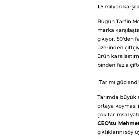
1,5 milyon karşıl
Bugün Tarfin Mobi
marka karşılaştı
çıkıyor. 50'den 
üzerinden çiftçiy
ürün karşılaştı
binden fazla çif
"Tarımı güçlen
Tarımda büyük av
ortaya koyması i
çok tarımsal yat
CEO'su Mehme
çıktıklarını söy